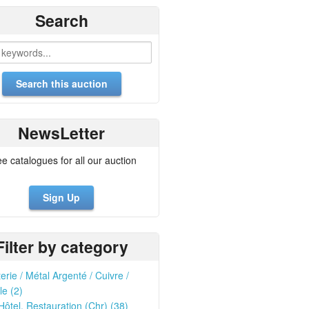
Search
NewsLetter
ee catalogues for all our auction
Sign Up
Filter by category
erie / Métal Argenté / Cuivre /
le (2)
Hôtel, Restauration (Chr) (38)