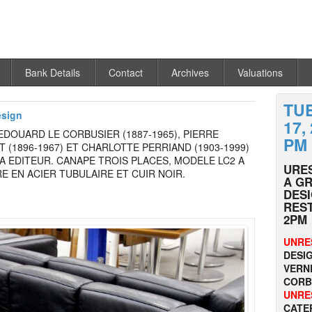
Bank Details
Contact
Archives
Valuations
TU
esign
17, 
DOUARD LE CORBUSIER (1887-1965), PIERRE
PM
 (1896-1967) ET CHARLOTTE PERRIAND (1903-1999)
A EDITEUR. CANAPE TROIS PLACES, MODELE LC2 A
URE
 EN ACIER TUBULAIRE ET CUIR NOIR.
A GR
DESI
RES
2PM
UNRE
DESIG
VERN
CORB
UNRE
CATE