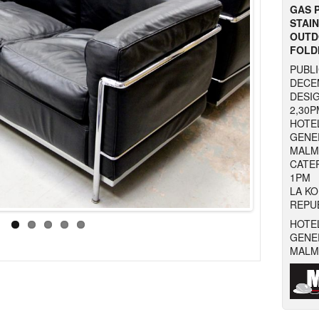
GAS 
STAIN
OUTD
FOLDI
PUBLI
DECE
DESIG
2,30P
HOTEL
GENER
MALM
CATER
1PM
LA KO
REPUB
HOTE
GENER
MALM