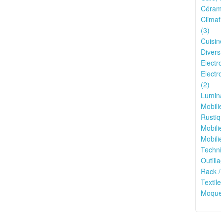
Cérami
Climat
(3)
Cuisin
Divers
Electr
Electr
(2)
Lumina
Mobili
Rustiq
Mobili
Mobili
Techni
Outilla
Rack /
Textile
Moquet