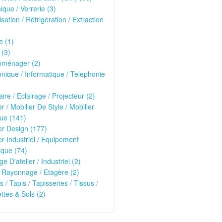
que / Verrerie (3)
isation / Réfrigération / Extraction
e (1)
 (3)
oménager (2)
onique / Informatique / Telephonie
ire / Eclairage / Projecteur (2)
er / Mobilier De Style / Mobilier
ue (141)
er Design (177)
er Industriel / Equipement
que (74)
ge D'atelier / Industriel (2)
 Rayonnage / Etagère (2)
s / Tapis / Tapisseries / Tissus /
tes & Sols (2)