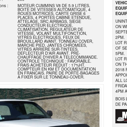
VEHI
ons :
MOTEUR CUMMINS V8 DE 5.9 LITRES,
EQUI
BOITE DE VITESSES AUTOMATIQUE, 4
ROUES MOTRICES, CARTE GRISE 6
EQUI
PLACES, 4 PORTES CABINE ETENDUE,
UNIN
ATTELAGE, SRC AIRBAGS, SIEGE
CONDUCTEUR ELECTRIQUE,
ON W
CLIMATISATION, REGULATEUR DE
SEPT
VITESSE, VOLANT MULTIFONCTION,
VITRES ELECTRIQUES, FEUX DE
2PM.
BROUILLARD AVANT, TONNEAU COVER,
LOT 
MARCHE PIED, JANTES CHROMEES,
OF S
VITRES ARRIERE SUR-TINTEES,
DEFLECTEUR D'AIR AVANT. PRE-
5PM.
CHAUFFAGE D'HIVER A TELECOMMANDE.
LOT 
CONTROLE TECHNIQUE : FAVORABLE.
ON T
FRAIS ACHETEUR REDUIT : 17%HT.
COMPTEUR EN KM ET DOCUMENTATION
2018 
EN FRANCAIS. PAIRE DE PORTE-BAGAGES
APPO
A FIXER SUR LE TONNEAU-COVER.
ALL 
FRIDA
4PM A
BOIS 
DE PA