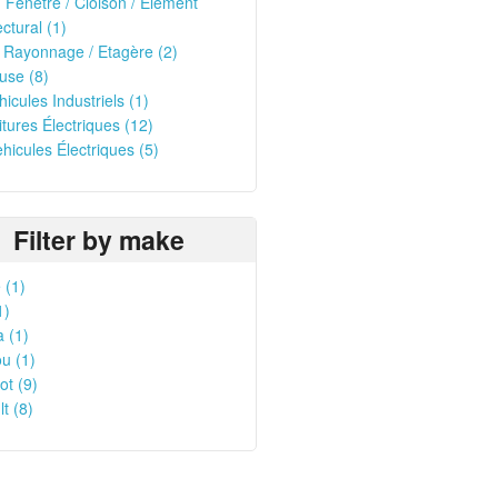
/ Fenêtre / Cloison / Elément
ectural (1)
 Rayonnage / Etagère (2)
use (8)
hicules Industriels (1)
oitures Électriques (12)
ehicules Électriques (5)
Filter by make
 (1)
1)
 (1)
u (1)
t (9)
t (8)