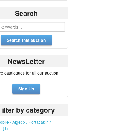
Search
NewsLetter
ee catalogues for all our auction
Sign Up
Filter by category
obile / Algeco / Portacabin /
 (1)