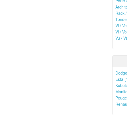
Porte 
Archit
Rack /
Tonde
Vi / Ve
Vl / V
Vu / V
Dodge
Esta (
Kubota
Manito
Peugeo
Renaul