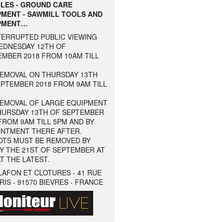
CLES - GROUND CARE
PMENT - SAWMILL TOOLS AND
PMENT…
TERRUPTED PUBLIC VIEWING
EDNESDAY 12TH OF
EMBER 2018 FROM 10AM TILL
REMOVAL ON THURSDAY 13TH
EPTEMBER 2018 FROM 9AM TILL
REMOVAL OF LARGE EQUIPMENT
HURSDAY 13TH OF SEPTEMBER
FROM 9AM TILL 5PM AND BY
INTMENT THERE AFTER.
LOTS MUST BE REMOVED BY
Y THE 21ST OF SEPTEMBER AT
T THE LATEST.
LAFON ET CLOTURES - 41 RUE
RIS - 91570 BIEVRES - FRANCE