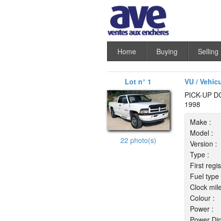
Home
Buying
Selling
Lot n° 1
VU / Vehic
PICK-UP D
1998
Make :
Model :
22 photo(s)
Version :
Type :
First regis
Fuel type 
Clock mil
Colour :
Power :
Power Din