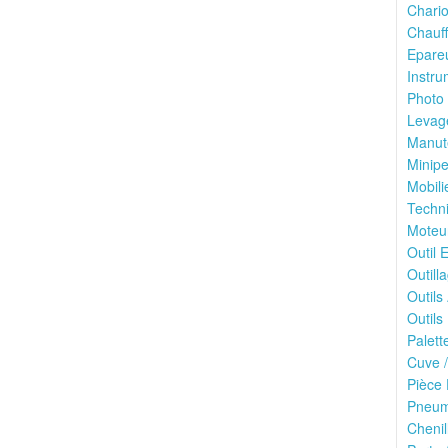
Chario
Chauff
Epareu
Instru
Photo 
Levage
Manute
Minipe
Mobili
Techni
Moteu
Outil E
Outilla
Outils
Outils 
Palett
Cuve /
Pièce 
Pneuma
Chenil