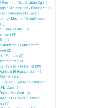
t Élévateur Diesel -3000 Kg (1)
age / Climatisation / Plomberie (1)
se / Debroussailleuse (1)
ments / Mesure / Scientifique /
(1)
 / Grue / Palan (5)
ntion (16)
lle (1)
er Industriel / Equipement
que (2)
rs / Pompes (2)
lectroportatif (4)
ge D'atelier / Industriel (29)
 Agricole Et Espace Vert (49)
Btp / Voirie (2)
e / Pallox / Caisse / Container /
 Fly Case (2)
Détachée / Stock (4)
tiques / Roues / Jantes /
les (1)