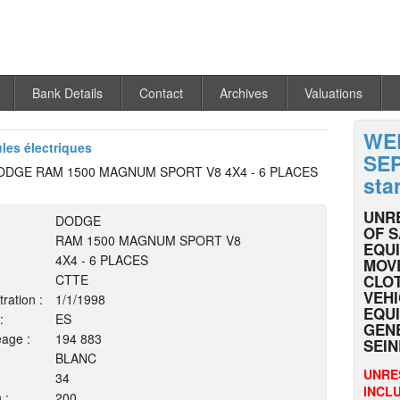
Bank Details
Contact
Archives
Valuations
WE
ules électriques
SEP
ODGE RAM 1500 MAGNUM SPORT V8 4X4 - 6 PLACES
sta
UNR
DODGE
OF 
RAM 1500 MAGNUM SPORT V8
EQU
4X4 - 6 PLACES
MOVE
CTTE
CLO
VEH
tration :
1/1/1998
EQUI
:
ES
GEN
eage :
194 883
SEIN
BLANC
UNRE
34
INCLU
 :
200