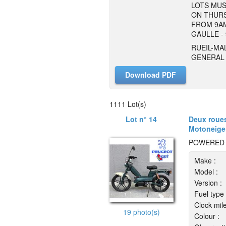
LOTS MUS
ON THURS
FROM 9AM
GAULLE -
RUEIL-MA
GENERAL 
Download PDF
1111 Lot(s)
Lot n° 14
Deux roues 
Motoneige
POWERED 
Make :
Model :
Version :
Fuel type 
Clock mil
19 photo(s)
Colour :