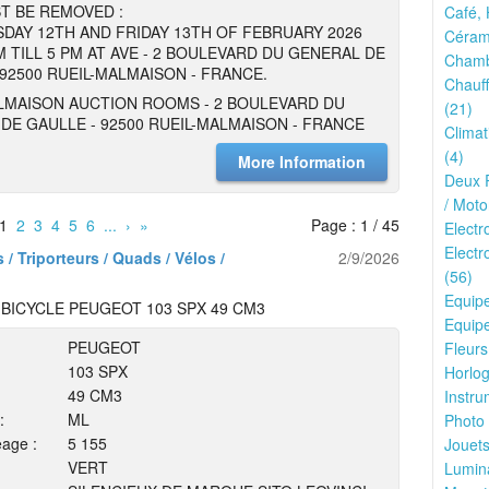
T BE REMOVED :
Café, 
DAY 12TH AND FRIDAY 13TH OF FEBRUARY 2026
Cérami
 TILL 5 PM AT AVE - 2 BOULEVARD DU GENERAL DE
Chamb
 92500 RUEIL-MALMAISON - FRANCE.
Chauff
LMAISON AUCTION ROOMS - 2 BOULEVARD DU
(21)
DE GAULLE - 92500 RUEIL-MALMAISON - FRANCE
Climat
(4)
More Information
Deux R
/ Moto
1
2
3
4
5
6
...
›
»
Page : 1 / 45
Elect
Electr
/ Triporteurs / Quads / Vélos /
2/9/2026
(56)
Equip
BICYCLE PEUGEOT 103 SPX 49 CM3
Equipe
PEUGEOT
Fleurs
103 SPX
Horlog
49 CM3
Instru
:
ML
Photo 
eage :
5 155
Jouets
VERT
Lumina