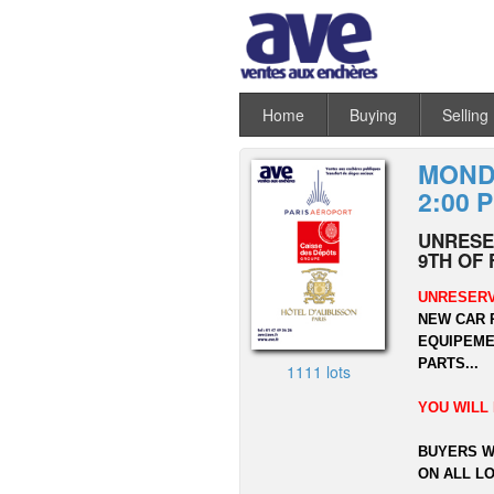
Home
Buying
Selling
MONDA
2:00 
UNRESE
9TH OF 
UNRESERV
NEW CAR 
EQUIPEMEN
PARTS...
1111 lots
YOU WILL 
BUYERS W
ON ALL LO