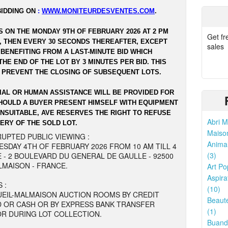
BIDDING ON
:
WWW.MONITEURDESVENTES.COM
.
S ON THE MONDAY 9TH OF FEBRUARY 2026 AT 2 PM
Get fr
1, THEN EVERY 30 SECONDS THEREAFTER, EXCEPT
sales
 BENEFITING FROM A LAST-MINUTE BID WHICH
HE END OF THE LOT BY 3 MINUTES PER BID. THIS
 PREVENT THE CLOSING OF SUBSEQUENT LOTS.
IAL OR HUMAN ASSISTANCE WILL BE PROVIDED FOR
SHOULD A BUYER PRESENT HIMSELF WITH EQUIPMENT
NSUITABLE, AVE RESERVES THE RIGHT TO REFUSE
Abri M
ERY OF THE SOLD LOT.
Maison
UPTED PUBLIC VIEWING :
Animal
SDAY 4TH OF FEBRUARY 2026 FROM 10 AM TILL 4
(3)
E - 2 BOULEVARD DU GENERAL DE GAULLE - 92500
LMAISON - FRANCE.
Art Po
Aspira
 :
(10)
UEIL-MALMAISON AUCTION ROOMS BY CREDIT
Beauté
 OR CASH OR BY EXPRESS BANK TRANSFER
(1)
R DURING LOT COLLECTION.
Buande