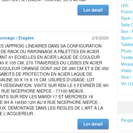
(49)
Lot detail
Pueric
Rack /
Salle 
Son / 
onnage / Etagère
2/9/2026
Sport /
Tablea
S (APPROX) LINEAIRES DANS SA CONFIGURATION
Photo 
 DE RACK OU RAYONNAGE A PALETTES EN ACIER
NT 61 ECHELLES EN ACIER LAQUE DE COULEUR
Textile
40 X 105 CM, 270 TRAVERSES OU LISSES EN ACIER
Moquet
COULEUR ORANGE DONT 262 DE 280 CM ET 8 DE 350
Vidéo 
SABOTS DE PROTECTION EN ACIER LAQUE DE
Vins /
AUNE 30 X 15 X 15 CM. USURES D'USAGE. LOT
Vin (1
 DESIGNATION. VISITE SUR RDV LE 5 FEVRIER DE 9H
8 RUE NICEPHORE NIEPCE - 77100 MEAUX.
TS SUR RDV LES MARDI 17 ET MERCREDI 18
E 9H A 16H30 12H AU 8 RUE NICEPHORE NIEPCE -
UX. DEMONTAGE DANS LES REGLES DE L'ART A LA
E L'ACQUEREUR.
Peugeo
Lot detail