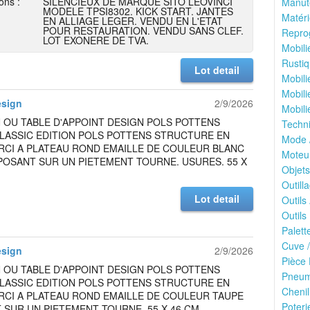
ons :
SILENCIEUX DE MARQUE SITO LEOVINCI
Manute
MODELE TPSI8302. KICK START. JANTES
Matéri
EN ALLIAGE LEGER. VENDU EN L'ETAT
POUR RESTAURATION. VENDU SANS CLEF.
Reprog
LOT EXONERE DE TVA.
Mobili
Rustiq
Lot detail
Mobili
Mobili
esign
2/9/2026
Mobili
 OU TABLE D'APPOINT DESIGN POLS POTTENS
Techn
LASSIC EDITION POLS POTTENS STRUCTURE EN
Mode 
RCI A PLATEAU ROND EMAILLE DE COULEUR BLANC
Moteu
POSANT SUR UN PIETEMENT TOURNE. USURES. 55 X
Objets
Outilla
Lot detail
Outils
Outils 
Palett
Cuve /
esign
2/9/2026
Pièce 
 OU TABLE D'APPOINT DESIGN POLS POTTENS
Pneuma
LASSIC EDITION POLS POTTENS STRUCTURE EN
Chenil
RCI A PLATEAU ROND EMAILLE DE COULEUR TAUPE
Poteri
SUR UN PIETEMENT TOURNE. 55 X 46 CM.