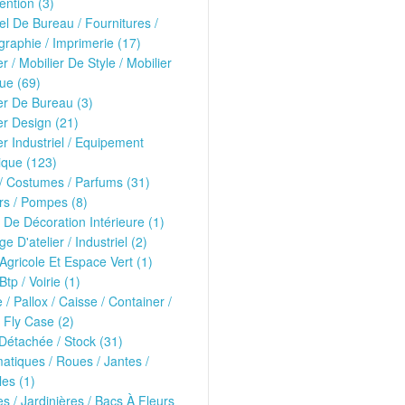
ntion (3)
el De Bureau / Fournitures /
raphie / Imprimerie (17)
er / Mobilier De Style / Mobilier
ue (69)
er De Bureau (3)
er Design (21)
er Industriel / Equipement
ique (123)
/ Costumes / Parfums (31)
rs / Pompes (8)
 De Décoration Intérieure (1)
ge D'atelier / Industriel (2)
 Agricole Et Espace Vert (1)
Btp / Voirie (1)
e / Pallox / Caisse / Container /
 Fly Case (2)
Détachée / Stock (31)
tiques / Roues / Jantes /
les (1)
es / Jardinières / Bacs À Fleurs