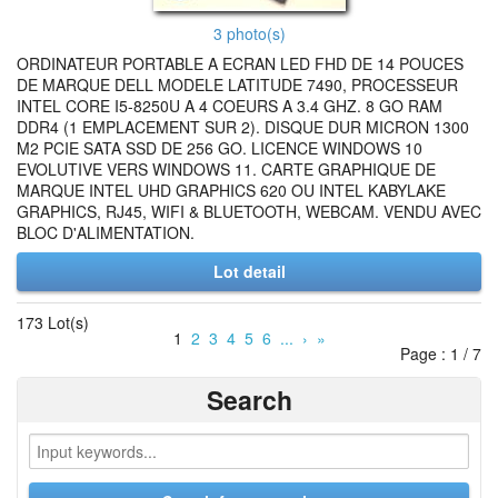
3 photo(s)
ORDINATEUR PORTABLE A ECRAN LED FHD DE 14 POUCES
DE MARQUE DELL MODELE LATITUDE 7490, PROCESSEUR
INTEL CORE I5-8250U A 4 COEURS A 3.4 GHZ. 8 GO RAM
DDR4 (1 EMPLACEMENT SUR 2). DISQUE DUR MICRON 1300
M2 PCIE SATA SSD DE 256 GO. LICENCE WINDOWS 10
EVOLUTIVE VERS WINDOWS 11. CARTE GRAPHIQUE DE
MARQUE INTEL UHD GRAPHICS 620 OU INTEL KABYLAKE
GRAPHICS, RJ45, WIFI & BLUETOOTH, WEBCAM. VENDU AVEC
BLOC D'ALIMENTATION.
Lot detail
173 Lot(s)
1
2
3
4
5
6
...
›
»
Page : 1 / 7
Search