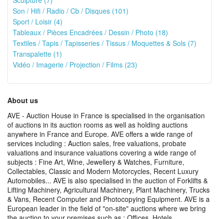
Sculpture (7)
Son / Hifi / Radio / Cb / Disques (101)
Sport / Loisir (4)
Tableaux / Pièces Encadrées / Dessin / Photo (18)
Textiles / Tapis / Tapisseries / Tissus / Moquettes & Sols (7)
Transpalette (1)
Vidéo / Imagerie / Projection / Films (23)
About us
AVE - Auction House in France is specialised in the organisation
of auctions in its auction rooms as well as holding auctions
anywhere in France and Europe. AVE offers a wide range of
services including : Auction sales, free valuations, probate
valuations and insurance valuations covering a wide range of
subjects : Fine Art, Wine, Jewellery & Watches, Furniture,
Collectables, Classic and Modern Motorcycles, Recent Luxury
Automobiles... AVE is also specialised in the auction of Forklifts &
Lifting Machinery, Agricultural Machinery, Plant Machinery, Trucks
& Vans, Recent Computer and Photocopying Equipment. AVE is a
European leader in the field of "on-site" auctions where we bring
the auction to your premises such as : Offices, Hotels,