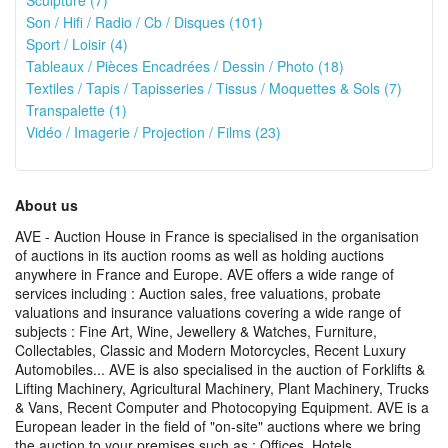
Sculpture (7)
Son / Hifi / Radio / Cb / Disques (101)
Sport / Loisir (4)
Tableaux / Pièces Encadrées / Dessin / Photo (18)
Textiles / Tapis / Tapisseries / Tissus / Moquettes & Sols (7)
Transpalette (1)
Vidéo / Imagerie / Projection / Films (23)
About us
AVE - Auction House in France is specialised in the organisation
of auctions in its auction rooms as well as holding auctions
anywhere in France and Europe. AVE offers a wide range of
services including : Auction sales, free valuations, probate
valuations and insurance valuations covering a wide range of
subjects : Fine Art, Wine, Jewellery & Watches, Furniture,
Collectables, Classic and Modern Motorcycles, Recent Luxury
Automobiles... AVE is also specialised in the auction of Forklifts &
Lifting Machinery, Agricultural Machinery, Plant Machinery, Trucks
& Vans, Recent Computer and Photocopying Equipment. AVE is a
European leader in the field of "on-site" auctions where we bring
the auction to your premises such as : Offices, Hotels,