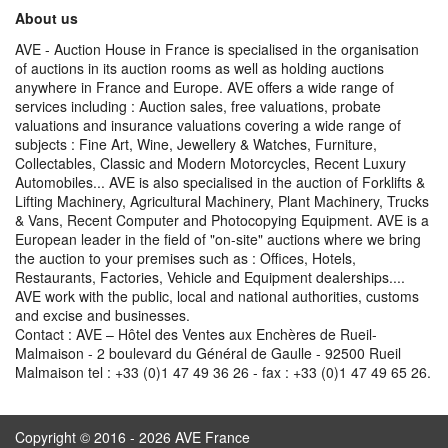
About us
AVE - Auction House in France is specialised in the organisation
of auctions in its auction rooms as well as holding auctions
anywhere in France and Europe. AVE offers a wide range of
services including : Auction sales, free valuations, probate
valuations and insurance valuations covering a wide range of
subjects : Fine Art, Wine, Jewellery & Watches, Furniture,
Collectables, Classic and Modern Motorcycles, Recent Luxury
Automobiles... AVE is also specialised in the auction of Forklifts &
Lifting Machinery, Agricultural Machinery, Plant Machinery, Trucks
& Vans, Recent Computer and Photocopying Equipment. AVE is a
European leader in the field of "on-site" auctions where we bring
the auction to your premises such as : Offices, Hotels,
Restaurants, Factories, Vehicle and Equipment dealerships....
AVE work with the public, local and national authorities, customs
and excise and businesses.
Contact : AVE – Hôtel des Ventes aux Enchères de Rueil-
Malmaison - 2 boulevard du Général de Gaulle - 92500 Rueil
Malmaison tel : +33 (0)1 47 49 36 26 - fax : +33 (0)1 47 49 65 26.
Copyright © 2016 - 2026 AVE France