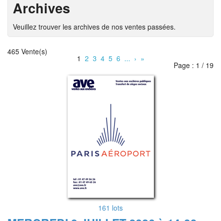
Archives
Veuillez trouver les archives de nos ventes passées.
465 Vente(s)
1
2
3
4
5
6
...
›
»
Page : 1 / 19
161 lots