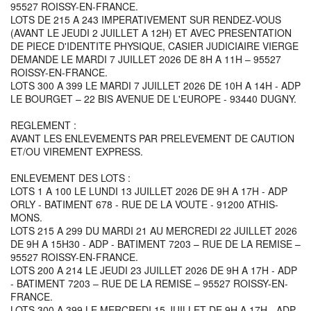
95527 ROISSY-EN-FRANCE.
LOTS DE 215 A 243 IMPERATIVEMENT SUR RENDEZ-VOUS
(AVANT LE JEUDI 2 JUILLET A 12H) ET AVEC PRESENTATION
DE PIECE D'IDENTITE PHYSIQUE, CASIER JUDICIAIRE VIERGE
DEMANDE LE MARDI 7 JUILLET 2026 DE 8H A 11H – 95527
ROISSY-EN-FRANCE.
LOTS 300 A 399 LE MARDI 7 JUILLET 2026 DE 10H A 14H - ADP
LE BOURGET – 22 BIS AVENUE DE L'EUROPE - 93440 DUGNY.
REGLEMENT :
AVANT LES ENLEVEMENTS PAR PRELEVEMENT DE CAUTION
ET/OU VIREMENT EXPRESS.
ENLEVEMENT DES LOTS :
LOTS 1 A 100 LE LUNDI 13 JUILLET 2026 DE 9H A 17H - ADP
ORLY - BATIMENT 678 - RUE DE LA VOUTE - 91200 ATHIS-
MONS.
LOTS 215 A 299 DU MARDI 21 AU MERCREDI 22 JUILLET 2026
DE 9H A 15H30 - ADP - BATIMENT 7203 – RUE DE LA REMISE –
95527 ROISSY-EN-FRANCE.
LOTS 200 A 214 LE JEUDI 23 JUILLET 2026 DE 9H A 17H - ADP
- BATIMENT 7203 – RUE DE LA REMISE – 95527 ROISSY-EN-
FRANCE.
LOTS 300 A 399 LE MERCREDI 15 JUILLET DE 9H A 17H - ADP