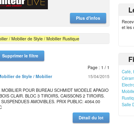
L
Plus d'infos
Recev
et les
ilier / Mobilier de Style / Mobilier Rustique
Supprimer le filtre
F
Page : 1 / 1
Café, 
Mobilier de Style / Mobilier
15/04/2015
Cérami
Electr
 MOBILIER POUR BUREAU SCHMIDT MODELE APAGIO
Mobili
OIS CLAIR. BLOC 3 TIROIRS, CAISSONS 2 TIROIRS.
Rustiq
SUSPENDUES AMOVIBLES. PRIX PUBLIC: 4064.00
Salle 
C
Détail du lot