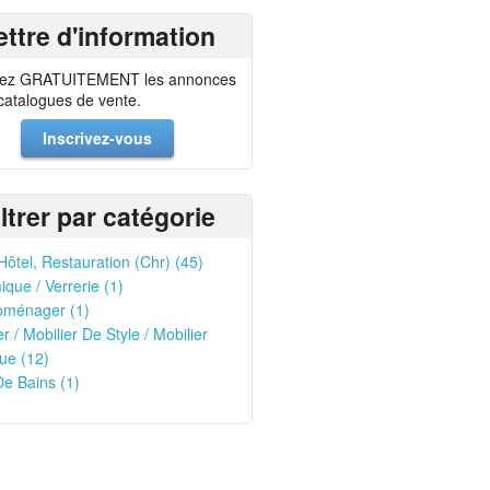
ettre d'information
ez GRATUITEMENT les annonces
 catalogues de vente.
Inscrivez-vous
iltrer par catégorie
Hôtel, Restauration (Chr) (45)
que / Verrerie (1)
oménager (1)
er / Mobilier De Style / Mobilier
ue (12)
De Bains (1)