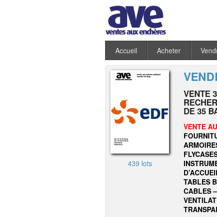
Accueil
Acheter
Vend
VENDR
VENTE 3
RECHER
DE 35 B
VENTE AU
FOURNITU
ARMOIRES
FLYCASE
439 lots
INSTRUME
D’ACCUEI
TABLES B
CABLES –
VENTILAT
TRANSPA