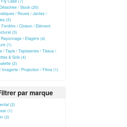
 Fly Case (7)
Détachée / Stock (20)
tiques / Roues / Jantes /
les (5)
/ Fenêtre / Cloison / Elément
ectural (3)
 Rayonnage / Etagère (4)
ure (1)
s / Tapis / Tapisseries / Tissus /
tes & Sols (4)
alette (2)
/ Imagerie / Projection / Films (1)
Filtrer par marque
ental (2)
ear (1)
in (2)