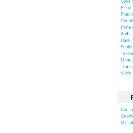
Cuve /
Pièce 
Pneuma
Chenil
Porte 
Archit
Rack /
Sculpt
Textile
Moquet
Transp
Vidéo 
Contin
Goody
Michel