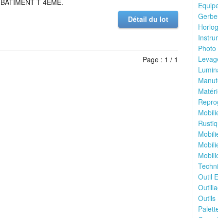
 BATIMENT T 4EME.
Equipe
Gerbeu
Détail du lot
Horlog
Instru
Photo 
Levage
Page : 1 / 1
Lumina
Manute
Matéri
Reprog
Mobili
Rustiq
Mobili
Mobili
Mobili
Techni
Outil E
Outilla
Outils 
Palett