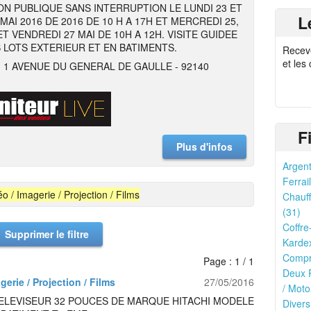
ON PUBLIQUE SANS INTERRUPTION LE LUNDI 23 ET
L
MAI 2016 DE 2016 DE 10 H A 17H ET MERCREDI 25,
ET VENDREDI 27 MAI DE 10H A 12H. VISITE GUIDEE
 LOTS EXTERIEUR ET EN BATIMENTS.
Recev
et les
- 1 AVENUE DU GENERAL DE GAULLE - 92140
F
Plus d'infos
Argent
Ferrail
éo / Imagerie / Projection / Films
Chauff
(31)
Coffre
Supprimer le filtre
Kardex
Compr
Page : 1 / 1
Deux R
gerie / Projection / Films
27/05/2016
/ Moto
TELEVISEUR 32 POUCES DE MARQUE HITACHI MODELE
Divers