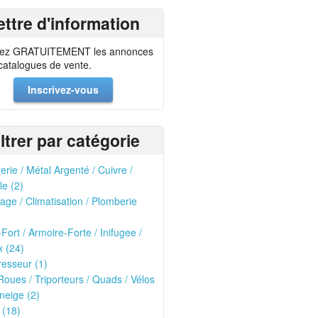
ettre d'information
ez GRATUITEMENT les annonces
 catalogues de vente.
Inscrivez-vous
iltrer par catégorie
erie / Métal Argenté / Cuivre /
le (2)
age / Climatisation / Plomberie
-Fort / Armoire-Forte / Inifugee /
 (24)
esseur (1)
oues / Triporteurs / Quads / Vélos
neige (2)
 (18)