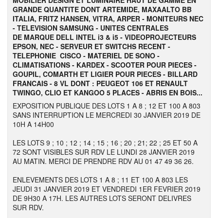
MOBILIER DESIGN ET LUMINAIRE HAUT DE GAMME EN
GRANDE QUANTITE DONT ARTEMIDE, MAXAALTO BB
ITALIA, FRITZ HANSEN, VITRA, ARPER - MONITEURS NEC
- TELEVISION SAMSUNG - UNITES CENTRALES
DE MARQUE DELL INTEL i3 & i5 - VIDEOPROJECTEURS
EPSON, NEC - SERVEUR ET SWITCHS RECENT -
TELEPHONIE CISCO - MATERIEL DE SONO -
CLIMATISATIONS - KARDEX - SCOOTER POUR PIECES -
GOUPIL, COMARTH ET LIGIER POUR PIECES - BILLARD
FRANCAIS - 8 VL DONT : PEUGEOT 106 ET RENAULT
TWINGO, CLIO ET KANGOO 5 PLACES - ABRIS EN BOIS...
EXPOSITION PUBLIQUE DES LOTS 1 A 8 ; 12 ET 100 A 803
SANS INTERRUPTION LE MERCREDI 30 JANVIER 2019 DE
10H A 14H00
LES LOTS 9 ; 10 ; 12 ; 14 ; 15 ; 16 ; 20 ; 21; 22 ; 25 ET 50 A
72 SONT VISIBLES SUR RDV LE LUNDI 28 JANVIER 2019
AU MATIN. MERCI DE PRENDRE RDV AU 01 47 49 36 26.
ENLEVEMENTS DES LOTS 1 A 8 ; 11 ET 100 A 803 LES
JEUDI 31 JANVIER 2019 ET VENDREDI 1ER FEVRIER 2019
DE 9H30 A 17H. LES AUTRES LOTS SERONT DELIVRES
SUR RDV.