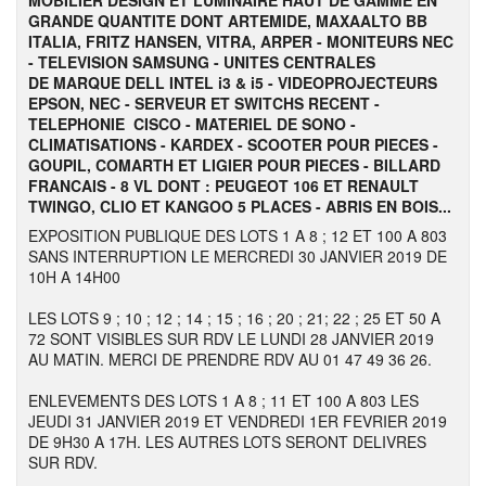
MOBILIER DESIGN ET LUMINAIRE HAUT DE GAMME EN
GRANDE QUANTITE DONT ARTEMIDE, MAXAALTO BB
ITALIA, FRITZ HANSEN, VITRA, ARPER - MONITEURS NEC
- TELEVISION SAMSUNG - UNITES CENTRALES
DE MARQUE DELL INTEL i3 & i5 - VIDEOPROJECTEURS
EPSON, NEC - SERVEUR ET SWITCHS RECENT -
TELEPHONIE CISCO - MATERIEL DE SONO -
CLIMATISATIONS - KARDEX - SCOOTER POUR PIECES -
GOUPIL, COMARTH ET LIGIER POUR PIECES - BILLARD
FRANCAIS - 8 VL DONT : PEUGEOT 106 ET RENAULT
TWINGO, CLIO ET KANGOO 5 PLACES - ABRIS EN BOIS...
EXPOSITION PUBLIQUE DES LOTS 1 A 8 ; 12 ET 100 A 803
SANS INTERRUPTION LE MERCREDI 30 JANVIER 2019 DE
10H A 14H00
LES LOTS 9 ; 10 ; 12 ; 14 ; 15 ; 16 ; 20 ; 21; 22 ; 25 ET 50 A
72 SONT VISIBLES SUR RDV LE LUNDI 28 JANVIER 2019
AU MATIN. MERCI DE PRENDRE RDV AU 01 47 49 36 26.
ENLEVEMENTS DES LOTS 1 A 8 ; 11 ET 100 A 803 LES
JEUDI 31 JANVIER 2019 ET VENDREDI 1ER FEVRIER 2019
DE 9H30 A 17H. LES AUTRES LOTS SERONT DELIVRES
SUR RDV.