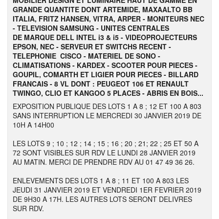
MOBILIER DESIGN ET LUMINAIRE HAUT DE GAMME EN
GRANDE QUANTITE DONT ARTEMIDE, MAXAALTO BB
ITALIA, FRITZ HANSEN, VITRA, ARPER - MONITEURS NEC
- TELEVISION SAMSUNG - UNITES CENTRALES
DE MARQUE DELL INTEL i3 & i5 - VIDEOPROJECTEURS
EPSON, NEC - SERVEUR ET SWITCHS RECENT -
TELEPHONIE CISCO - MATERIEL DE SONO -
CLIMATISATIONS - KARDEX - SCOOTER POUR PIECES -
GOUPIL, COMARTH ET LIGIER POUR PIECES - BILLARD
FRANCAIS - 8 VL DONT : PEUGEOT 106 ET RENAULT
TWINGO, CLIO ET KANGOO 5 PLACES - ABRIS EN BOIS...
EXPOSITION PUBLIQUE DES LOTS 1 A 8 ; 12 ET 100 A 803
SANS INTERRUPTION LE MERCREDI 30 JANVIER 2019 DE
10H A 14H00
LES LOTS 9 ; 10 ; 12 ; 14 ; 15 ; 16 ; 20 ; 21; 22 ; 25 ET 50 A
72 SONT VISIBLES SUR RDV LE LUNDI 28 JANVIER 2019
AU MATIN. MERCI DE PRENDRE RDV AU 01 47 49 36 26.
ENLEVEMENTS DES LOTS 1 A 8 ; 11 ET 100 A 803 LES
JEUDI 31 JANVIER 2019 ET VENDREDI 1ER FEVRIER 2019
DE 9H30 A 17H. LES AUTRES LOTS SERONT DELIVRES
SUR RDV.