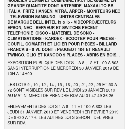
MOBILIER DESIGN ET LUMINAIRE HAUT DE GAMME EN
GRANDE QUANTITE DONT ARTEMIDE, MAXAALTO BB
ITALIA, FRITZ HANSEN, VITRA, ARPER - MONITEURS NEC
- TELEVISION SAMSUNG - UNITES CENTRALES
DE MARQUE DELL INTEL i3 & i5 - VIDEOPROJECTEURS
EPSON, NEC - SERVEUR ET SWITCHS RECENT -
TELEPHONIE CISCO - MATERIEL DE SONO -
CLIMATISATIONS - KARDEX - SCOOTER POUR PIECES -
GOUPIL, COMARTH ET LIGIER POUR PIECES - BILLARD
FRANCAIS - 8 VL DONT : PEUGEOT 106 ET RENAULT
TWINGO, CLIO ET KANGOO 5 PLACES - ABRIS EN BOIS...
EXPOSITION PUBLIQUE DES LOTS 1 A 8 ; 12 ET 100 A 803
SANS INTERRUPTION LE MERCREDI 30 JANVIER 2019 DE
10H A 14H00
LES LOTS 9 ; 10 ; 12 ; 14 ; 15 ; 16 ; 20 ; 21; 22 ; 25 ET 50 A
72 SONT VISIBLES SUR RDV LE LUNDI 28 JANVIER 2019
AU MATIN. MERCI DE PRENDRE RDV AU 01 47 49 36 26.
ENLEVEMENTS DES LOTS 1 A 8 ; 11 ET 100 A 803 LES
JEUDI 31 JANVIER 2019 ET VENDREDI 1ER FEVRIER 2019
DE 9H30 A 17H. LES AUTRES LOTS SERONT DELIVRES
SUR RDV.