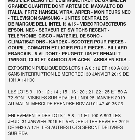
MOBILIER DESIGN ET LUMINAIRE HAUT DE GAMME EN
GRANDE QUANTITE DONT ARTEMIDE, MAXAALTO BB
ITALIA, FRITZ HANSEN, VITRA, ARPER - MONITEURS NEC
- TELEVISION SAMSUNG - UNITES CENTRALES
DE MARQUE DELL INTEL i3 & i5 - VIDEOPROJECTEURS
EPSON, NEC - SERVEUR ET SWITCHS RECENT -
TELEPHONIE CISCO - MATERIEL DE SONO -
CLIMATISATIONS - KARDEX - SCOOTER POUR PIECES -
GOUPIL, COMARTH ET LIGIER POUR PIECES - BILLARD
FRANCAIS - 8 VL DONT : PEUGEOT 106 ET RENAULT
TWINGO, CLIO ET KANGOO 5 PLACES - ABRIS EN BOIS...
EXPOSITION PUBLIQUE DES LOTS 1 A 8 ; 12 ET 100 A 803
SANS INTERRUPTION LE MERCREDI 30 JANVIER 2019 DE
10H A 14H00
LES LOTS 9 ; 10 ; 12 ; 14 ; 15 ; 16 ; 20 ; 21; 22 ; 25 ET 50 A
72 SONT VISIBLES SUR RDV LE LUNDI 28 JANVIER 2019
AU MATIN. MERCI DE PRENDRE RDV AU 01 47 49 36 26.
ENLEVEMENTS DES LOTS 1 A 8 ; 11 ET 100 A 803 LES
JEUDI 31 JANVIER 2019 ET VENDREDI 1ER FEVRIER 2019
DE 9H30 A 17H. LES AUTRES LOTS SERONT DELIVRES
SUR RDV.