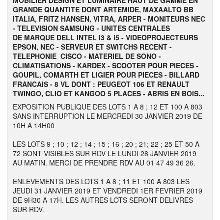
MOBILIER DESIGN ET LUMINAIRE HAUT DE GAMME EN
GRANDE QUANTITE DONT ARTEMIDE, MAXAALTO BB
ITALIA, FRITZ HANSEN, VITRA, ARPER - MONITEURS NEC
- TELEVISION SAMSUNG - UNITES CENTRALES
DE MARQUE DELL INTEL i3 & i5 - VIDEOPROJECTEURS
EPSON, NEC - SERVEUR ET SWITCHS RECENT -
TELEPHONIE CISCO - MATERIEL DE SONO -
CLIMATISATIONS - KARDEX - SCOOTER POUR PIECES -
GOUPIL, COMARTH ET LIGIER POUR PIECES - BILLARD
FRANCAIS - 8 VL DONT : PEUGEOT 106 ET RENAULT
TWINGO, CLIO ET KANGOO 5 PLACES - ABRIS EN BOIS...
EXPOSITION PUBLIQUE DES LOTS 1 A 8 ; 12 ET 100 A 803
SANS INTERRUPTION LE MERCREDI 30 JANVIER 2019 DE
10H A 14H00
LES LOTS 9 ; 10 ; 12 ; 14 ; 15 ; 16 ; 20 ; 21; 22 ; 25 ET 50 A
72 SONT VISIBLES SUR RDV LE LUNDI 28 JANVIER 2019
AU MATIN. MERCI DE PRENDRE RDV AU 01 47 49 36 26.
ENLEVEMENTS DES LOTS 1 A 8 ; 11 ET 100 A 803 LES
JEUDI 31 JANVIER 2019 ET VENDREDI 1ER FEVRIER 2019
DE 9H30 A 17H. LES AUTRES LOTS SERONT DELIVRES
SUR RDV.