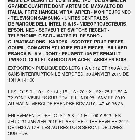
MOBILIER DESIGN ET LUMINAIRE HAUT DE GAMME EN
GRANDE QUANTITE DONT ARTEMIDE, MAXAALTO BB
ITALIA, FRITZ HANSEN, VITRA, ARPER - MONITEURS NEC
- TELEVISION SAMSUNG - UNITES CENTRALES
DE MARQUE DELL INTEL i3 & i5 - VIDEOPROJECTEURS
EPSON, NEC - SERVEUR ET SWITCHS RECENT -
TELEPHONIE CISCO - MATERIEL DE SONO -
CLIMATISATIONS - KARDEX - SCOOTER POUR PIECES -
GOUPIL, COMARTH ET LIGIER POUR PIECES - BILLARD
FRANCAIS - 8 VL DONT : PEUGEOT 106 ET RENAULT
TWINGO, CLIO ET KANGOO 5 PLACES - ABRIS EN BOIS...
EXPOSITION PUBLIQUE DES LOTS 1 A 8 ; 12 ET 100 A 803
SANS INTERRUPTION LE MERCREDI 30 JANVIER 2019 DE
10H A 14H00
LES LOTS 9 ; 10 ; 12 ; 14 ; 15 ; 16 ; 20 ; 21; 22 ; 25 ET 50 A
72 SONT VISIBLES SUR RDV LE LUNDI 28 JANVIER 2019
AU MATIN. MERCI DE PRENDRE RDV AU 01 47 49 36 26.
ENLEVEMENTS DES LOTS 1 A 8 ; 11 ET 100 A 803 LES
JEUDI 31 JANVIER 2019 ET VENDREDI 1ER FEVRIER 2019
DE 9H30 A 17H. LES AUTRES LOTS SERONT DELIVRES
SUR RDV.