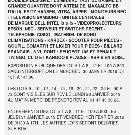
MOBILIER DESIGN ET LUMINAIRE HAUT DE GAMME EN
GRANDE QUANTITE DONT ARTEMIDE, MAXAALTO BB
ITALIA, FRITZ HANSEN, VITRA, ARPER - MONITEURS NEC
- TELEVISION SAMSUNG - UNITES CENTRALES
DE MARQUE DELL INTEL i3 & i5 - VIDEOPROJECTEURS
EPSON, NEC - SERVEUR ET SWITCHS RECENT -
TELEPHONIE CISCO - MATERIEL DE SONO -
CLIMATISATIONS - KARDEX - SCOOTER POUR PIECES -
GOUPIL, COMARTH ET LIGIER POUR PIECES - BILLARD
FRANCAIS - 8 VL DONT : PEUGEOT 106 ET RENAULT
TWINGO, CLIO ET KANGOO 5 PLACES - ABRIS EN BOIS...
EXPOSITION PUBLIQUE DES LOTS 1 A 8 ; 12 ET 100 A 803
SANS INTERRUPTION LE MERCREDI 30 JANVIER 2019 DE
10H A 14H00
LES LOTS 9 ; 10 ; 12 ; 14 ; 15 ; 16 ; 20 ; 21; 22 ; 25 ET 50 A
72 SONT VISIBLES SUR RDV LE LUNDI 28 JANVIER 2019
AU MATIN. MERCI DE PRENDRE RDV AU 01 47 49 36 26.
ENLEVEMENTS DES LOTS 1 A 8 ; 11 ET 100 A 803 LES
JEUDI 31 JANVIER 2019 ET VENDREDI 1ER FEVRIER 2019
DE 9H30 A 17H. LES AUTRES LOTS SERONT DELIVRES
SUR RDV.