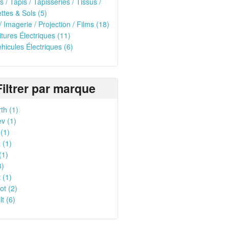
s / Tapis / Tapisseries / Tissus /
tes & Sols (5)
/ Imagerie / Projection / Films (18)
oitures Électriques (11)
ehicules Électriques (6)
Filtrer par marque
th (1)
v (1)
(1)
 (1)
(1)
3)
t (1)
t (2)
t (6)