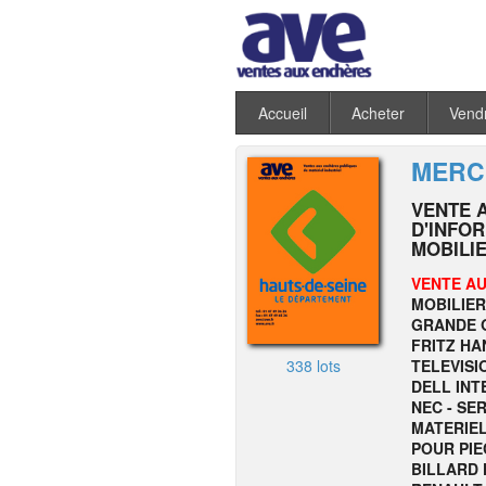
Accueil
Acheter
Vend
MERCR
VENTE 
D'INFO
MOBILIE
VENTE AU
MOBILIER
GRANDE Q
FRITZ HA
338 lots
TELEVISI
DELL INT
NEC - SE
MATERIEL
POUR PIE
BILLARD 