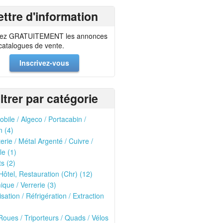
ettre d'information
ez GRATUITEMENT les annonces
 catalogues de vente.
Inscrivez-vous
iltrer par catégorie
obile / Algeco / Portacabin /
 (4)
erie / Métal Argenté / Cuivre /
le (1)
ts (2)
Hôtel, Restauration (Chr) (12)
que / Verrerie (3)
isation / Réfrigération / Extraction
oues / Triporteurs / Quads / Vélos