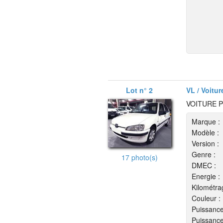
Lot n° 2
VL / Voitur
VOITURE P
Marque :
Modèle :
Version :
Genre :
17 photo(s)
DMEC :
Energie :
Kilométra
Couleur :
Puissance
Puissance