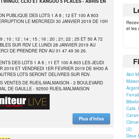
TWINGO, CLIO ET KANGOO 5 PLACES - ABRIS EN
L
N PUBLIQUE DES LOTS 1 A 8 ; 12 ET 100 A 803
ERRUPTION LE MERCREDI 30 JANVIER 2019 DE 10H
Recev
et les
; 10 ; 12 ; 14 ; 15 ; 16 ; 20 ; 21; 22 ; 25 ET 50 A 72
IBLES SUR RDV LE LUNDI 28 JANVIER 2019 AU
RCI DE PRENDRE RDV AU 01 47 49 36 26.
F
TS DES LOTS 1 A 8 ; 11 ET 100 A 803 LES JEUDI
ER 2019 ET VENDREDI 1ER FEVRIER 2019 DE 9H30 A
 AUTRES LOTS SERONT DELIVRES SUR RDV.
Abri M
Maison
S VENTES DE RUEIL-MALMAISON - 2 BOULEVARD
Argent
AL DE GAULLE - 92500 RUEIL-MALMAISON
Ferrail
Bibelo
Café, 
Cérami
Plus d'infos
Climat
(2)
Deux R