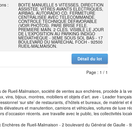
ons :
BOITE MANUELLE 5 VITESSES, DIRECTION
ASSISTEE, VITRES AVANTS ELECTRIQUES,
AIRBAG, AUTORADIO CD, FERMETURE
CENTRALISEE AVEC TELECOMMANDE.
CONTROLE TECHNIQUE DEFAVORABLE
(VOIR PHOTOS). PARE BRISE FELE.
PREMIERE MAIN. 2 CLES. VISIBLE LE JOUR
DE L'EXPOSITION AU PARKING INDIGO
MEDIATHEQUE - 3EME SOUS SOL BAS - 17
BOULEVARD DU MARECHAL FOCH - 92500
RUEIL-MALMAISON.
Détail du lot
Page : 1 / 1
de Rueil-Malmaison, société de ventes aux enchères, procède à la vente
aux, vins, bijoux, montres, mobiliers et objets d’art. ave - Leader franç
fessionnel ‘sur site’ de restaurants, d’hôtels et bureaux, de matériel e
ots élévateurs et manutention, camions et véhicules, voitures de luxe ré
s d’occasion récents. ave travaille avec le public, les collectivités loca
x Enchères de Rueil-Malmaison - 2 boulevard du Général de Gaulle - 9