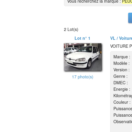
Vous recherchez la marque :
PEU
2 Lot(s)
Lot n° 1
VL / Voitur
VOITURE P
Marque :
Modèle :
Version :
Genre :
17 photo(s)
DMEC :
Energie :
Kilométra
Couleur :
Puissance
Puissance
Observati