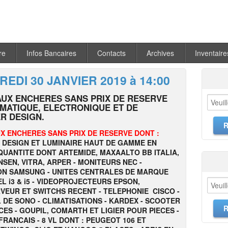
re
Infos Bancaires
Contacts
Archives
Inventaire
EDI 30 JANVIER 2019 à 14:00
AUX ENCHERES SANS PRIX DE RESERVE
RMATIQUE, ELECTRONIQUE ET DE
R DESIGN.
X ENCHERES SANS PRIX DE RESERVE DONT :
 DESIGN ET LUMINAIRE HAUT DE GAMME EN
UANTITE DONT ARTEMIDE, MAXAALTO BB ITALIA,
NSEN, VITRA, ARPER - MONITEURS NEC -
ON SAMSUNG - UNITES CENTRALES DE MARQUE
EL i3 & i5 - VIDEOPROJECTEURS EPSON,
RVEUR ET SWITCHS RECENT - TELEPHONIE CISCO -
 DE SONO - CLIMATISATIONS - KARDEX - SCOOTER
CES - GOUPIL, COMARTH ET LIGIER POUR PIECES -
FRANCAIS - 8 VL DONT : PEUGEOT 106 ET