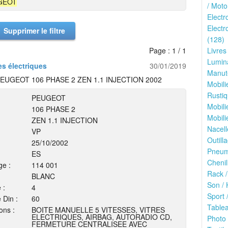
GEOT
/ Moto
Electr
Electr
Supprimer le filtre
(128)
Page : 1 / 1
Livres
Lumina
es électriques
30/01/2019
Manute
EUGEOT 106 PHASE 2 ZEN 1.1 INJECTION 2002
Mobili
Rustiq
PEUGEOT
Mobili
106 PHASE 2
Mobili
ZEN 1.1 INJECTION
Nacell
VP
Outilla
25/10/2002
Pneuma
ES
Chenil
ge :
114 001
Rack /
BLANC
Son / 
 :
4
Sport /
 Din :
60
Tablea
ons :
BOITE MANUELLE 5 VITESSES, VITRES
ELECTRIQUES, AIRBAG, AUTORADIO CD,
Photo 
FERMETURE CENTRALISEE AVEC