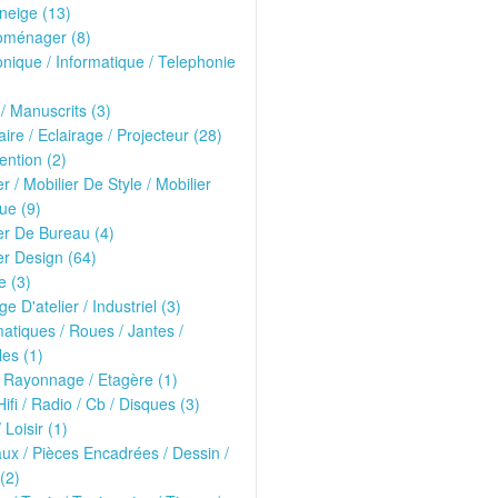
neige (13)
oménager (8)
onique / Informatique / Telephonie
 / Manuscrits (3)
ire / Eclairage / Projecteur (28)
ntion (2)
er / Mobilier De Style / Mobilier
ue (9)
er De Bureau (4)
er Design (64)
e (3)
ge D'atelier / Industriel (3)
tiques / Roues / Jantes /
les (1)
 Rayonnage / Etagère (1)
Hifi / Radio / Cb / Disques (3)
 Loisir (1)
ux / Pièces Encadrées / Dessin /
(2)