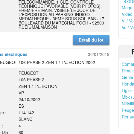
Textile
TELECOMMANDE. 1 CLE. CONTROLE
TECHNIQUE FAVORABLE (VOIR PHOTOS).
Moquet
PREMIERE MAIN. VISIBLE LE JOUR DE
Vidéo 
L'EXPOSITION AU PARKING INDIGO
MEDIATHEQUE - 3EME SOUS SOL BAS - 17
Vl / V
BOULEVARD DU MARECHAL FOCH - 92500
RUEIL-MALMAISON
Vu / V
Détail du lot
es électriques
30/01/2019
EUGEOT 106 PHASE 2 ZEN 1.1 INJECTION 2002
Comar
Dimale
PEUGEOT
Genie 
106 PHASE 2
Honda
ZEN 1.1 INJECTION
Ligier 
VP
Mbk (
24/10/2002
Niftylif
ES
Peugeo
ge :
114 142
Renaul
BLANC
 :
4
 Din :
60