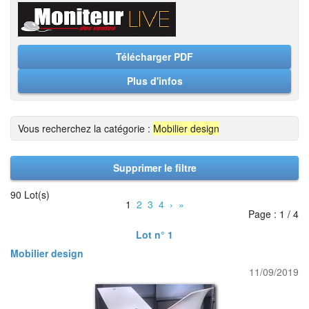
Télécharger PDF
Plus d'infos
Vous recherchez la catégorie :
Mobilier design
Supprimer le filtre
90 Lot(s)
1
2
3
4
›
»
Page : 1 / 4
Lot n° 1
Mobilier design
11/09/2019