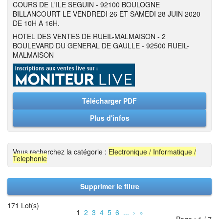
COURS DE L'ILE SEGUIN - 92100 BOULOGNE
BILLANCOURT LE VENDREDI 26 ET SAMEDI 28 JUIN 2020
DE 10H A 16H.
HOTEL DES VENTES DE RUEIL-MALMAISON - 2
BOULEVARD DU GENERAL DE GAULLE - 92500 RUEIL-
MALMAISON
Télécharger PDF
Plus d'infos
Vous recherchez la catégorie :
Electronique / Informatique /
Telephonie
Supprimer le filtre
171 Lot(s)
1
2
3
4
5
6
...
›
»