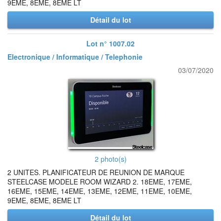
9EME, 8EME, 8EME LT
Détail du lot
Lot n° 1007.02
Electronique / Informatique / Telephonie
03/07/2020
2 photo(s)
2 UNITES. PLANIFICATEUR DE REUNION DE MARQUE
STEELCASE MODELE ROOM WIZARD 2. 18EME, 17EME,
16EME, 15EME, 14EME, 13EME, 12EME, 11EME, 10EME,
9EME, 8EME, 8EME LT
Détail du lot