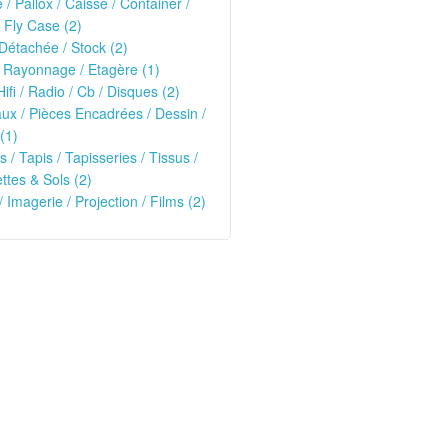
e / Pallox / Caisse / Container /
 Fly Case (2)
Détachée / Stock (2)
 Rayonnage / Etagère (1)
Hifi / Radio / Cb / Disques (2)
ux / Pièces Encadrées / Dessin /
(1)
s / Tapis / Tapisseries / Tissus /
tes & Sols (2)
/ Imagerie / Projection / Films (2)