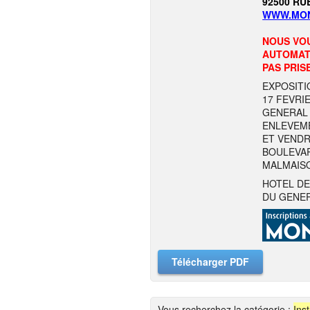
92500 RU
WWW.MON
NOUS VOU
AUTOMATI
PAS PRIS
EXPOSITI
17 FEVRI
GENERAL 
ENLEVEME
ET VENDRE
BOULEVAR
MALMAIS
HOTEL DE
DU GENER
Télécharger PDF
Vous recherchez la catégorie :
Ins