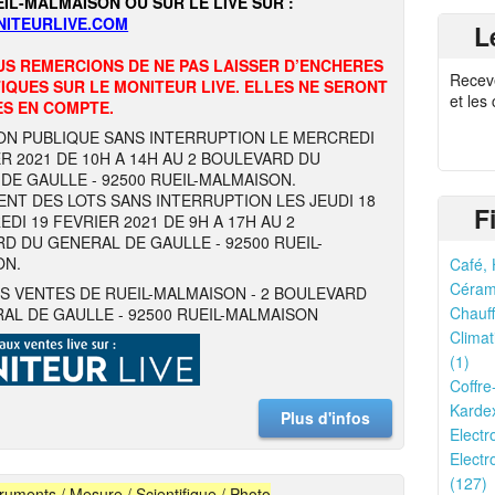
EIL-MALMAISON OU SUR LE LIVE SUR :
ITEURLIVE.COM
L
S REMERCIONS DE NE PAS LAISSER D’ENCHERES
Recev
QUES SUR LE MONITEUR LIVE. ELLES NE SERONT
et les
ES EN COMPTE.
ON PUBLIQUE SANS INTERRUPTION LE MERCREDI
ER 2021 DE 10H A 14H AU 2 BOULEVARD DU
DE GAULLE - 92500 RUEIL-MALMAISON.
NT DES LOTS SANS INTERRUPTION LES JEUDI 18
F
DI 19 FEVRIER 2021 DE 9H A 17H AU 2
D DU GENERAL DE GAULLE - 92500 RUEIL-
ON.
Café, 
Cérami
S VENTES DE RUEIL-MALMAISON - 2 BOULEVARD
Chauff
AL DE GAULLE - 92500 RUEIL-MALMAISON
Climat
(1)
Coffre
Kardex
Plus d'infos
Electr
Electr
(127)
truments / Mesure / Scientifique / Photo