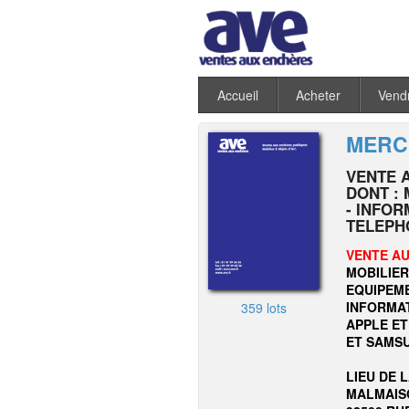
Accueil
Acheter
Vend
MERCR
VENTE 
DONT : 
- INFOR
TELEPH
VENTE AU
MOBILIER
EQUIPEME
INFORMA
359 lots
APPLE ET
ET SAMSU
LIEU DE 
MALMAISO