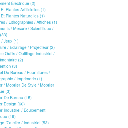
ment Électrique (2)
Et Plantes Artificielles (1)
 Et Plantes Naturelles (1)
es / Lithographies / Affiches (1)
ments / Mesure / Scientifique /
(33)
 / Jeux (1)
ire / Eclairage / Projecteur (2)
e Outils / Outillage Industriel /
imentaire (2)
ntion (3)
el De Bureau / Fournitures /
raphie / Imprimerie (1)
er / Mobilier De Style / Mobilier
ue (3)
er De Bureau (15)
er Design (66)
er Industriel / Equipement
que (19)
ge D'atelier / Industriel (53)