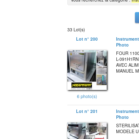
33 Lot(s)
Lot n° 200
Instruments
Photo
FOUR 110
L-091H1RN
AVEC ALIM
MANUEL MO
6 photo(s)
Lot n° 201
Instruments
Photo
STERILIS
MODELE UN