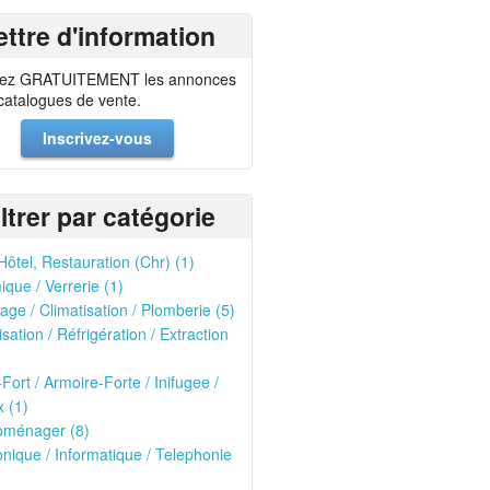
ettre d'information
ez GRATUITEMENT les annonces
 catalogues de vente.
Inscrivez-vous
iltrer par catégorie
Hôtel, Restauration (Chr) (1)
que / Verrerie (1)
age / Climatisation / Plomberie (5)
isation / Réfrigération / Extraction
-Fort / Armoire-Forte / Inifugee /
 (1)
oménager (8)
onique / Informatique / Telephonie