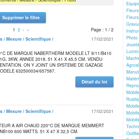
Equipe
Fleurs 
Fleurs
Supprimer le filtre
Gravur
1
2
›
»
Page : 1 / 2
Instru
Photo 
 / Mesure / Scientifique /
17/02/2021
Jouets
Lumina
0°C DE MARQUE NABERTHERM MODELE LT 9/11/B410
Machin
1G, 3KW, ANNEE 2018. 51 X 41 X 45,5 CM. VENDU
ENTATION. ON Y JOINT UN SYSTEME DE GAZAGE
Agroal
DELE 632500034/657587.
Manute
Matéri
Détail du lot
Reprog
Mobili
Rustiq
Mobili
 / Mesure / Scientifique /
17/02/2021
Mobili
Mobili
ATEUR A AIR CHAUD 220°C DE MARQUE MEMMERT
Techni
B100 600 WATTS. 51 X 47 X 32,5 CM.
Outilla