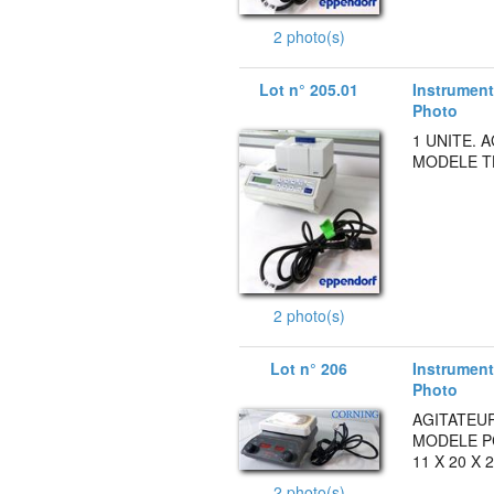
2 photo(s)
Lot n° 205.01
Instruments
Photo
1 UNITE.
MODELE TH
2 photo(s)
Lot n° 206
Instruments
Photo
AGITATEU
MODELE PC
11 X 20 X 
2 photo(s)