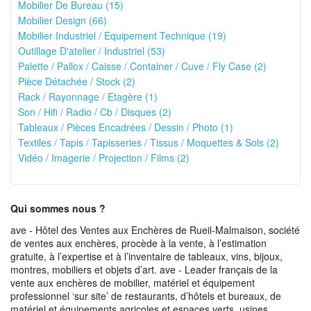
Mobilier De Bureau (15)
Mobilier Design (66)
Mobilier Industriel / Equipement Technique (19)
Outillage D'atelier / Industriel (53)
Palette / Pallox / Caisse / Container / Cuve / Fly Case (2)
Pièce Détachée / Stock (2)
Rack / Rayonnage / Etagère (1)
Son / Hifi / Radio / Cb / Disques (2)
Tableaux / Pièces Encadrées / Dessin / Photo (1)
Textiles / Tapis / Tapisseries / Tissus / Moquettes & Sols (2)
Vidéo / Imagerie / Projection / Films (2)
Qui sommes nous ?
ave - Hôtel des Ventes aux Enchères de Rueil-Malmaison, société
de ventes aux enchères, procède à la vente, à l’estimation
gratuite, à l’expertise et à l’inventaire de tableaux, vins, bijoux,
montres, mobiliers et objets d’art. ave - Leader français de la
vente aux enchères de mobilier, matériel et équipement
professionnel ‘sur site’ de restaurants, d’hôtels et bureaux, de
matériel et équipements agricoles et espaces verts, usines,