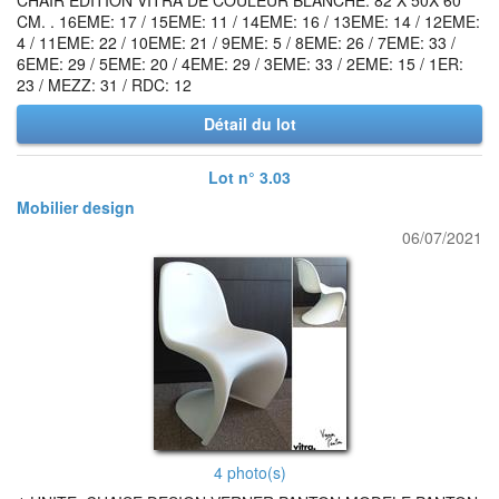
CHAIR EDITION VITRA DE COULEUR BLANCHE. 82 X 50X 60
CM. . 16EME: 17 / 15EME: 11 / 14EME: 16 / 13EME: 14 / 12EME:
4 / 11EME: 22 / 10EME: 21 / 9EME: 5 / 8EME: 26 / 7EME: 33 /
6EME: 29 / 5EME: 20 / 4EME: 29 / 3EME: 33 / 2EME: 15 / 1ER:
23 / MEZZ: 31 / RDC: 12
Détail du lot
Lot n° 3.03
Mobilier design
06/07/2021
4 photo(s)