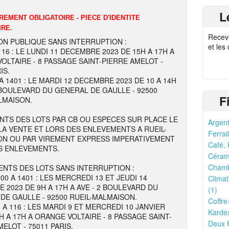
L
EMENT OBLIGATOIRE - PIECE D'IDENTITE
IRE.
Recev
ON PUBLIQUE SANS INTERRUPTION :
et les
116 : LE LUNDI 11 DECEMBRE 2023 DE 15H A 17H A
OLTAIRE - 8 PASSAGE SAINT-PIERRE AMELOT -
IS.
A 1401 : LE MARDI 12 DECEMBRE 2023 DE 10 A 14H
2 BOULEVARD DU GENERAL DE GAULLE - 92500
F
LMAISON.
TS DES LOTS PAR CB OU ESPECES SUR PLACE LE
Argent
LA VENTE ET LORS DES ENLEVEMENTS A RUEIL-
Ferrail
N OU PAR VIREMENT EXPRESS IMPERATIVEMENT
Café, 
S ENLEVEMENTS.
Cérami
Chamb
NTS DES LOTS SANS INTERRUPTION :
00 A 1401 : LES MERCREDI 13 ET JEUDI 14
Climat
 2023 DE 9H A 17H A AVE - 2 BOULEVARD DU
(1)
DE GAULLE - 92500 RUEIL-MALMAISON.
Coffre
 A 116 : LES MARDI 9 ET MERCREDI 10 JANVIER
Kardex
H A 17H A ORANGE VOLTAIRE - 8 PASSAGE SAINT-
Deux R
ELOT - 75011 PARIS.