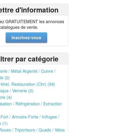
ettre d'information
ez GRATUITEMENT les annonces
 catalogues de vente.
Inscrivez-vous
iltrer par catégorie
erie / Métal Argenté / Cuivre /
le (2)
Hôtel, Restauration (Chr) (99)
que / Verrerie (2)
re (4)
isation / Réfrigération / Extraction
-Fort / Armoire-Forte / Inifugee /
 (1)
oues / Triporteurs / Quads / Vélos