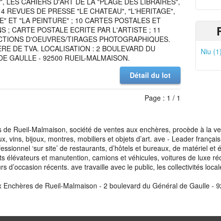
, LES CAHIERS D'ART DE LA "PLAGE DES LIBRAIRES",
; 4 REVUES DE PRESSE "LE CHATEAU", "L'HERITAGE",
E" ET "LA PEINTURE" ; 10 CARTES POSTALES ET
NS ; CARTE POSTALE ECRITE PAR L'ARTISTE ; 11
TIONS D'OEUVRES/TIRAGES PHOTOGRAPHIQUES.
RE DE TVA. LOCALISATION : 2 BOULEVARD DU
Niu (1
E GAULLE - 92500 RUEIL-MALMAISON.
Détail du lot
Page : 1 / 1
de Rueil-Malmaison, société de ventes aux enchères, procède à la vente
aux, vins, bijoux, montres, mobiliers et objets d’art. ave - Leader franç
fessionnel ‘sur site’ de restaurants, d’hôtels et bureaux, de matériel e
ots élévateurs et manutention, camions et véhicules, voitures de luxe ré
s d’occasion récents. ave travaille avec le public, les collectivités loca
x Enchères de Rueil-Malmaison - 2 boulevard du Général de Gaulle - 9