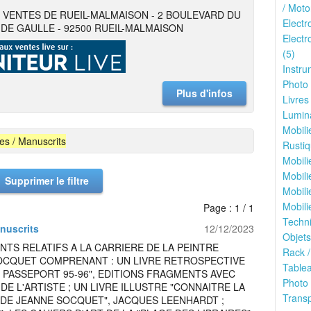
/ Moto
 VENTES DE RUEIL-MALMAISON - 2 BOULEVARD DU
Electr
DE GAULLE - 92500 RUEIL-MALMAISON
Electr
(5)
Instru
Photo 
Plus d'infos
Livres
Lumina
Mobili
res / Manuscrits
Rustiq
Mobili
Mobili
Supprimer le filtre
Mobili
Mobili
Page : 1 / 1
Techni
anuscrits
12/12/2023
Objets
TS RELATIFS A LA CARRIERE DE LA PEINTRE
Rack /
OCQUET COMPRENANT : UN LIVRE RETROSPECTIVE
Tablea
 PASSEPORT 95-96", EDITIONS FRAGMENTS AVEC
Photo 
DE L'ARTISTE ; UN LIVRE ILLUSTRE "CONNAITRE LA
Transp
 DE JEANNE SOCQUET", JACQUES LEENHARDT ;