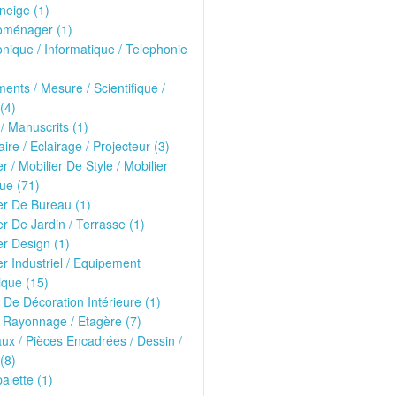
neige (1)
oménager (1)
onique / Informatique / Telephonie
ments / Mesure / Scientifique /
(4)
 / Manuscrits (1)
ire / Eclairage / Projecteur (3)
er / Mobilier De Style / Mobilier
ue (71)
er De Bureau (1)
er De Jardin / Terrasse (1)
er Design (1)
er Industriel / Equipement
que (15)
 De Décoration Intérieure (1)
 Rayonnage / Etagère (7)
ux / Pièces Encadrées / Dessin /
(8)
alette (1)