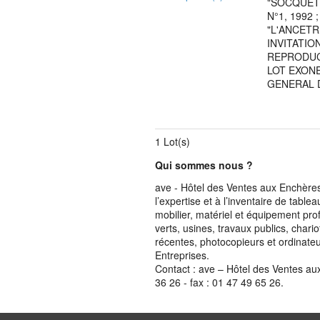
"SOCQUET"
N°1, 1992 
"L'ANCETR
INVITATIO
REPRODUC
LOT EXONE
GENERAL D
1 Lot(s)
Qui sommes nous ?
ave - Hôtel des Ventes aux Enchères 
l’expertise et à l’inventaire de table
mobilier, matériel et équipement pro
verts, usines, travaux publics, chari
récentes, photocopieurs et ordinateur
Entreprises.
Contact : ave – Hôtel des Ventes au
36 26 - fax : 01 47 49 65 26.