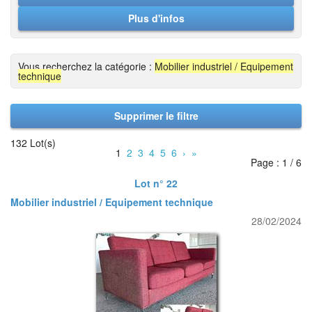
Plus d'infos
Vous recherchez la catégorie :
Mobilier industriel / Equipement
technique
Supprimer le filtre
132 Lot(s)
1
2
3
4
5
6
›
»
Page : 1 / 6
Lot n° 22
Mobilier industriel / Equipement technique
28/02/2024