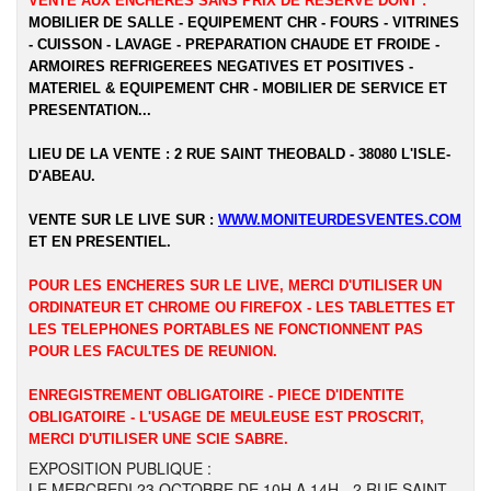
VENTE AUX ENCHERES SANS PRIX DE RESERVE DONT :
MOBILIER DE SALLE - EQUIPEMENT CHR - FOURS - VITRINES
- CUISSON - LAVAGE - PREPARATION CHAUDE ET FROIDE -
ARMOIRES REFRIGEREES NEGATIVES ET POSITIVES -
MATERIEL & EQUIPEMENT CHR - MOBILIER DE SERVICE ET
PRESENTATION...
LIEU DE LA VENTE : 2 RUE SAINT THEOBALD - 38080 L'ISLE-
D'ABEAU.
VENTE SUR LE LIVE SUR :
WWW.MONITEURDESVENTES.COM
ET EN PRESENTIEL.
POUR LES ENCHERES SUR LE LIVE, MERCI D'UTILISER UN
ORDINATEUR ET CHROME OU FIREFOX - LES TABLETTES ET
LES TELEPHONES PORTABLES NE FONCTIONNENT PAS
POUR LES FACULTES DE REUNION.
ENREGISTREMENT OBLIGATOIRE - PIECE D'IDENTITE
OBLIGATOIRE - L'USAGE DE MEULEUSE EST PROSCRIT,
MERCI D'UTILISER UNE SCIE SABRE.
EXPOSITION PUBLIQUE :
LE MERCREDI 23 OCTOBRE DE 10H A 14H - 2 RUE SAINT