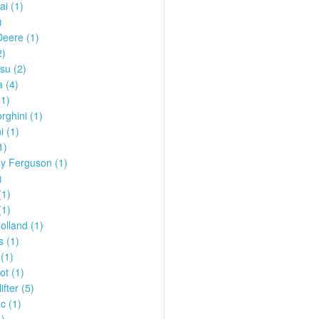
i (1)
)
eere (1)
2)
su (2)
 (4)
1)
ghini (1)
i (1)
1)
y Ferguson (1)
)
1)
(1)
lland (1)
s (1)
(1)
t (1)
ifter (5)
c (1)