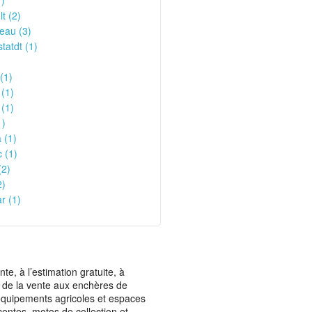
)
t (2)
eau (3)
atdt (1)
)
(1)
(1)
 (1)
1)
 (1)
 (1)
(2)
2)
r (1)
, à l’estimation gratuite, à
ais de la vente aux enchères de
t équipements agricoles et espaces
centes, motos de collection et