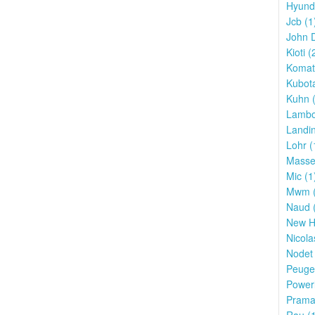
Hyunda
Jcb (1
John D
Kioti (
Komat
Kubota
Kuhn (
Lambor
Landin
Lohr (
Masse
Mic (1
Mwm (
Naud 
New Ho
Nicola
Nodet 
Peugeo
Powerl
Prama