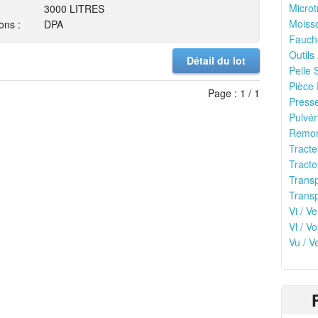
Microt
3000 LITRES
Moisso
ons :
DPA
Fauch
Outils
Détail du lot
Pelle 
Pièce 
Page : 1 / 1
Presse
Pulvér
Remor
Tracte
Tracte
Transp
Transp
Vi / Ve
Vl / Vo
Vu / V