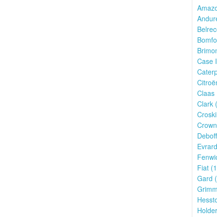
Amazo
Andur
Belrec
Bomfo
Brimon
Case I
Caterpi
Citroë
Claas 
Clark 
Croskil
Crown
Deboff
Evrard
Fenwic
Fiat (1
Gard (
Grimm
Hessto
Holder