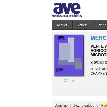
Accueil
Acheter
Vend
MERCR
VENTE 
AGRICO
MICROT
EXPOSITI
JUSTE AP
CHAMPENO
77 lots
Vous recherchez la catégorie :
Pul