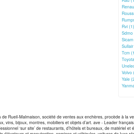
Rau (1
Renaul
Rouss
Rumpst
Rvi (1
Sdmo 
Sicam 
Sullair
Tcm (
Toyota
Unelec
Volvo 
Yale (
Yanma
de Rueil-Malmaison, société de ventes aux enchères, procède à la vente
aux, vins, bijoux, montres, mobiliers et objets d’art. ave - Leader franç
fessionnel ‘sur site’ de restaurants, d’hôtels et bureaux, de matériel e
ots élévateurs et manutention, camions et véhicules, voitures de luxe ré