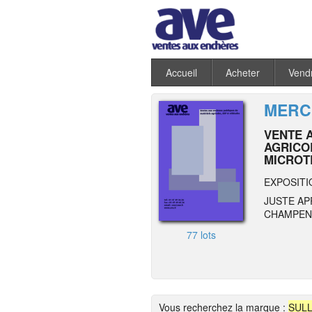
Accueil
Acheter
Vend
MERCR
VENTE 
AGRICO
MICROT
EXPOSITI
JUSTE AP
CHAMPENO
77 lots
Vous recherchez la marque :
SULL