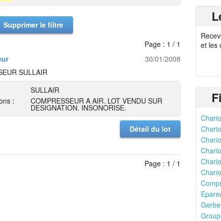
L
Supprimer le filtre
Recev
Page : 1 / 1
et les
eur
30/01/2008
EUR SULLAIR
SULLAIR
F
ons :
COMPRESSEUR A AIR. LOT VENDU SUR
DESIGNATION. INSONORISE.
Chario
Détail du lot
Chario
Chario
Chario
Chario
Page : 1 / 1
Chario
Compr
Epareu
Gerbeu
Groupe