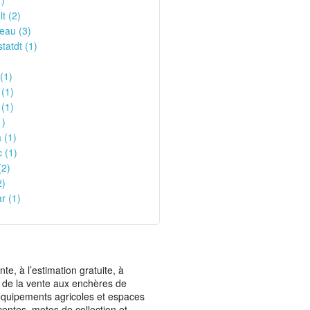
)
t (2)
eau (3)
atdt (1)
)
(1)
(1)
 (1)
1)
 (1)
 (1)
(2)
2)
r (1)
, à l’estimation gratuite, à
ais de la vente aux enchères de
t équipements agricoles et espaces
centes, motos de collection et