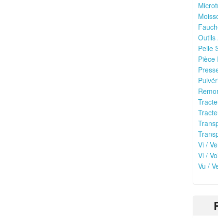
Microt
Moisso
Fauch
Outils
Pelle 
Pièce 
Presse
Pulvér
Remor
Tracte
Tracte
Transp
Transp
Vi / Ve
Vl / Vo
Vu / V