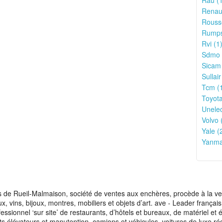
Rau (1
Renaul
Rouss
Rumpst
Rvi (1
Sdmo 
Sicam 
Sullair
Tcm (
Toyota
Unelec
Volvo 
Yale (
Yanma
de Rueil-Malmaison, société de ventes aux enchères, procède à la vente
aux, vins, bijoux, montres, mobiliers et objets d’art. ave - Leader franç
fessionnel ‘sur site’ de restaurants, d’hôtels et bureaux, de matériel e
ots élévateurs et manutention, camions et véhicules, voitures de luxe ré