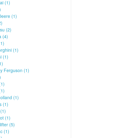
i (1)
)
eere (1)
2)
su (2)
 (4)
1)
ghini (1)
i (1)
1)
y Ferguson (1)
)
1)
(1)
lland (1)
s (1)
(1)
t (1)
ifter (5)
c (1)