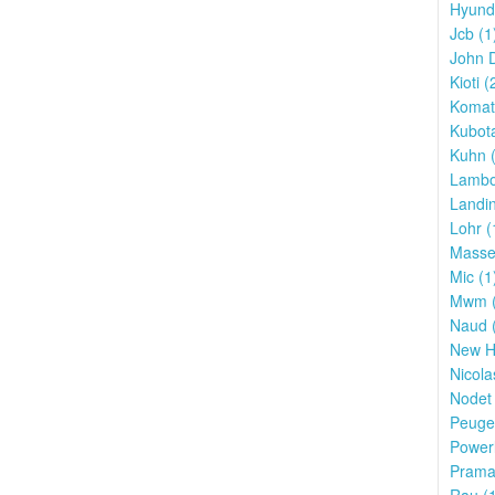
Hyunda
Jcb (1
John D
Kioti (
Komat
Kubota
Kuhn (
Lambor
Landin
Lohr (
Masse
Mic (1
Mwm (
Naud 
New Ho
Nicola
Nodet 
Peugeo
Powerl
Prama