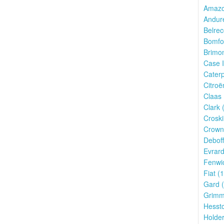
Amazo
Andur
Belrec
Bomfo
Brimon
Case I
Caterpi
Citroë
Claas 
Clark 
Croskil
Crown
Deboff
Evrard
Fenwic
Fiat (1
Gard (
Grimm
Hessto
Holder