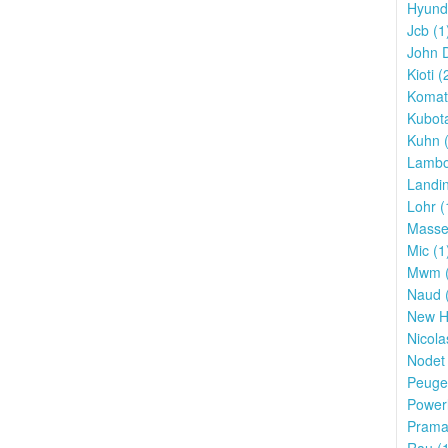
Hyunda
Jcb (1
John D
Kioti (
Komat
Kubota
Kuhn (
Lambor
Landin
Lohr (
Masse
Mic (1
Mwm (
Naud 
New Ho
Nicola
Nodet 
Peugeo
Powerl
Prama