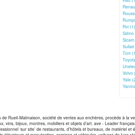
Rau (1
Renaul
Rouss
Rumpst
Rvi (1
Sdmo 
Sicam 
Sullair
Tcm (
Toyota
Unelec
Volvo 
Yale (
Yanma
de Rueil-Malmaison, société de ventes aux enchères, procède à la vente
aux, vins, bijoux, montres, mobiliers et objets d’art. ave - Leader franç
fessionnel ‘sur site’ de restaurants, d’hôtels et bureaux, de matériel e
ots élévateurs et manutention, camions et véhicules, voitures de luxe ré