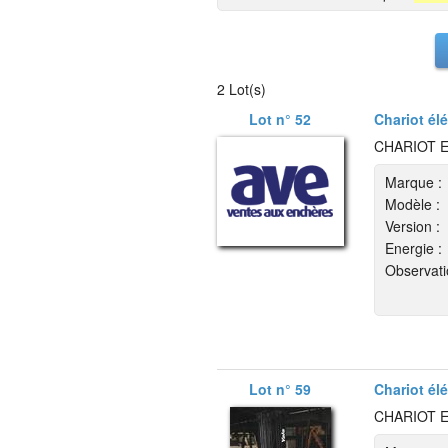
2 Lot(s)
Lot n° 52
Chariot él
CHARIOT E
Marque :
Modèle :
Version :
Energie :
Observati
Lot n° 59
Chariot él
CHARIOT E