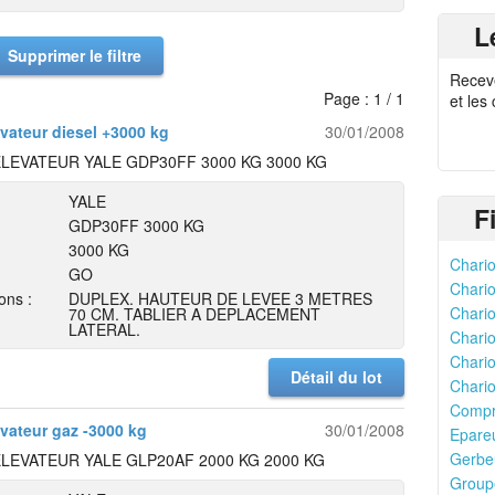
L
Supprimer le filtre
Recev
Page : 1 / 1
et les
évateur diesel +3000 kg
30/01/2008
LEVATEUR YALE GDP30FF 3000 KG 3000 KG
YALE
F
GDP30FF 3000 KG
3000 KG
Chario
GO
Chario
ons :
DUPLEX. HAUTEUR DE LEVEE 3 METRES
Chario
70 CM. TABLIER A DEPLACEMENT
LATERAL.
Chario
Chario
Détail du lot
Chario
Compr
évateur gaz -3000 kg
30/01/2008
Epareu
Gerbeu
LEVATEUR YALE GLP20AF 2000 KG 2000 KG
Groupe