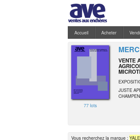
Accueil
Acheter
Vend
MERCR
VENTE 
AGRICO
MICROT
EXPOSITI
JUSTE AP
CHAMPENO
77 lots
Vous recherchez la marque :
YALE