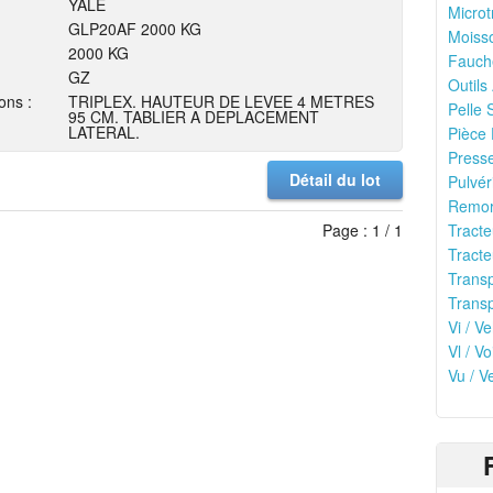
YALE
Microt
GLP20AF 2000 KG
Moisso
2000 KG
Fauch
GZ
Outils
ons :
TRIPLEX. HAUTEUR DE LEVEE 4 METRES
Pelle 
95 CM. TABLIER A DEPLACEMENT
LATERAL.
Pièce 
Presse
Détail du lot
Pulvér
Remor
Page : 1 / 1
Tracte
Tracte
Transp
Transp
Vi / Ve
Vl / Vo
Vu / V