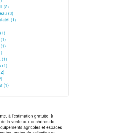
)
t (2)
eau (3)
atdt (1)
)
(1)
(1)
 (1)
1)
 (1)
 (1)
(2)
2)
r (1)
, à l’estimation gratuite, à
ais de la vente aux enchères de
t équipements agricoles et espaces
centes, motos de collection et