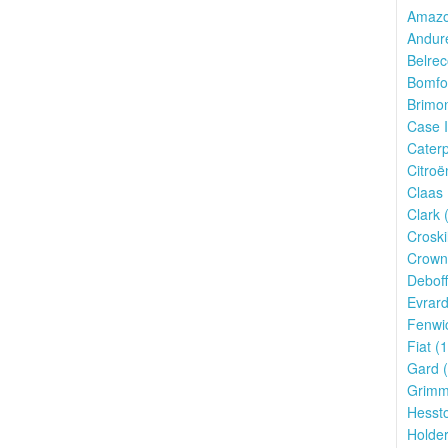
Amazo
Andur
Belrec
Bomfo
Brimon
Case I
Caterpi
Citroë
Claas 
Clark 
Croskil
Crown
Deboff
Evrard
Fenwic
Fiat (1
Gard (
Grimm
Hessto
Holder