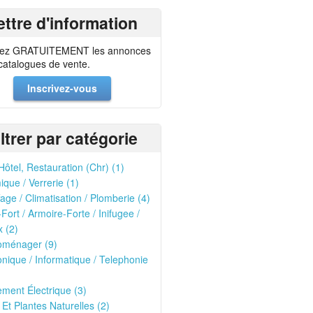
ettre d'information
ez GRATUITEMENT les annonces
 catalogues de vente.
Inscrivez-vous
iltrer par catégorie
Hôtel, Restauration (Chr) (1)
que / Verrerie (1)
age / Climatisation / Plomberie (4)
-Fort / Armoire-Forte / Inifugee /
 (2)
oménager (9)
onique / Informatique / Telephonie
ment Électrique (3)
 Et Plantes Naturelles (2)