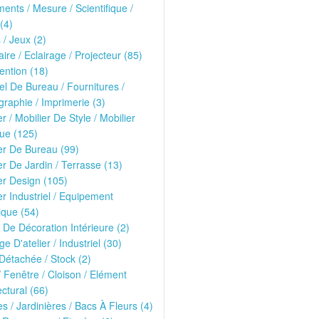
ments / Mesure / Scientifique /
(4)
 / Jeux (2)
ire / Eclairage / Projecteur (85)
ntion (18)
el De Bureau / Fournitures /
raphie / Imprimerie (3)
er / Mobilier De Style / Mobilier
ue (125)
er De Bureau (99)
er De Jardin / Terrasse (13)
er Design (105)
er Industriel / Equipement
que (54)
 De Décoration Intérieure (2)
ge D'atelier / Industriel (30)
Détachée / Stock (2)
/ Fenêtre / Cloison / Elément
ectural (66)
es / Jardinières / Bacs À Fleurs (4)