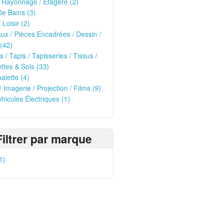
 Rayonnage / Etagère (2)
De Bains (3)
 Loisir (2)
ux / Pièces Encadrées / Dessin /
(42)
s / Tapis / Tapisseries / Tissus /
tes & Sols (33)
alette (4)
/ Imagerie / Projection / Films (9)
ehicules Électriques (1)
Filtrer par marque
1)