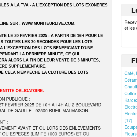
ULES A LA TVA - A L'EXCEPTION DES LOTS EXONERES
L
Recev
LINE SUR :
WWW.MONITEURLIVE.COM
.
et les
NTE LE 20 FEVRIER 2025 : A PARTIR DE 16H POUR LE
UIS TOUTES LES 30 SECONDES POUR LES LOTS
A L'EXCEPTION DES LOTS BENEFICIANT D'UNE
PENDANT LA DERNIERE MINUTE, CE QUI
F
RA ALORS LA FIN DE LEUR VENTE DE 3 MINUTES,
ERE SUPPLEMENTAIRE.
UE CELA N'EMPECHE LA CLOTURE DES LOTS
Café, 
.
Cérami
Chauff
DENTITE OBLIGATOIRE.
Coffre
ON PUBLIQUE :
Kardex
 27 FEVRIER 2025 DE 10H A 14H AU 2 BOULEVARD
Electr
AL DE GAULLE - 92500 RUEIL-MALMAISON.
Electr
(17)
NT :
Equipe
VEMENT AVANT ET OU LORS DES ENLEVEMENTS
T OU ESPECES (LIMITE 1000 EUROS) ET OU
Fleurs