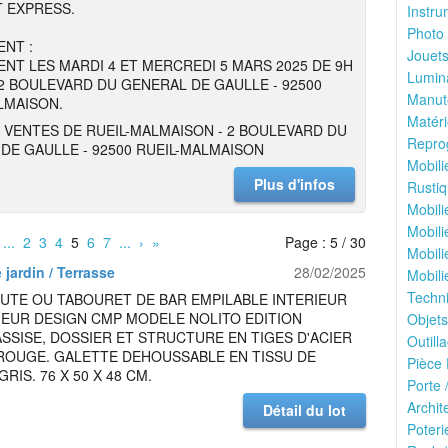
 EXPRESS.
Instru
Photo 
NT :
Jouets
NT LES MARDI 4 ET MERCREDI 5 MARS 2025 DE 9H
Lumina
 2 BOULEVARD DU GENERAL DE GAULLE - 92500
Manute
LMAISON.
Matéri
 VENTES DE RUEIL-MALMAISON - 2 BOULEVARD DU
Reprog
DE GAULLE - 92500 RUEIL-MALMAISON
Mobili
Plus d'infos
Rustiq
Mobili
Mobili
...
2
3
4
5
6
7
...
›
»
Page : 5 / 30
Mobili
 jardin / Terrasse
28/02/2025
Mobili
Techni
UTE OU TABOURET DE BAR EMPILABLE INTERIEUR
IEUR DESIGN CMP MODELE NOLITO EDITION
Objets
ASSISE, DOSSIER ET STRUCTURE EN TIGES D'ACIER
Outilla
ROUGE. GALETTE DEHOUSSABLE EN TISSU DE
Pièce 
RIS. 76 X 50 X 48 CM.
Porte 
Archit
Détail du lot
Poteri