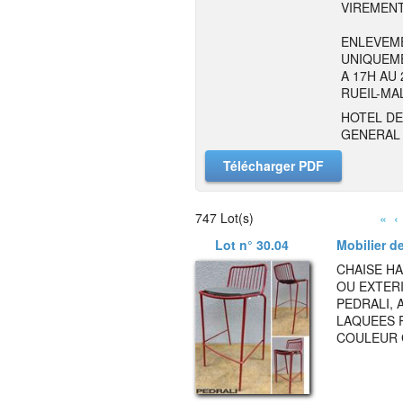
VIREMENT
ENLEVEME
UNIQUEME
A 17H AU
RUEIL-MA
HOTEL DE
GENERAL 
Télécharger PDF
747 Lot(s)
«
‹
Lot n° 30.04
Mobilier de
CHAISE HA
OU EXTER
PEDRALI, 
LAQUEES 
COULEUR G