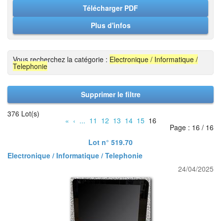
Télécharger PDF
Plus d'infos
Vous recherchez la catégorie :
Electronique / Informatique /
Telephonie
Supprimer le filtre
376 Lot(s)
«
‹
...
11
12
13
14
15
16
Page : 16 / 16
Lot n° 519.70
Electronique / Informatique / Telephonie
24/04/2025