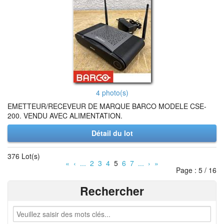
4 photo(s)
EMETTEUR/RECEVEUR DE MARQUE BARCO MODELE CSE-
200. VENDU AVEC ALIMENTATION.
Détail du lot
376 Lot(s)
«
‹
...
2
3
4
5
6
7
...
›
»
Page : 5 / 16
Rechercher