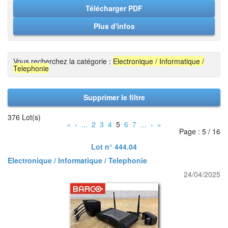
Télécharger PDF
Plus d'infos
Vous recherchez la catégorie :
Electronique / Informatique /
Telephonie
Supprimer le filtre
376 Lot(s)
«
‹
...
2
3
4
5
6
7
...
›
»
Page : 5 / 16
Lot n° 444.04
Electronique / Informatique / Telephonie
24/04/2025