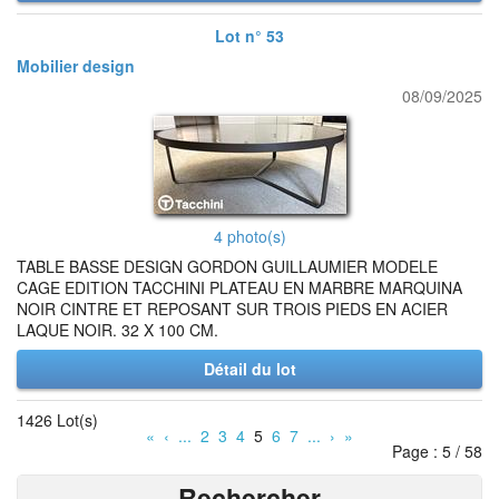
Lot n° 53
Mobilier design
08/09/2025
4 photo(s)
TABLE BASSE DESIGN GORDON GUILLAUMIER MODELE
CAGE EDITION TACCHINI PLATEAU EN MARBRE MARQUINA
NOIR CINTRE ET REPOSANT SUR TROIS PIEDS EN ACIER
LAQUE NOIR. 32 X 100 CM.
Détail du lot
1426 Lot(s)
«
‹
...
2
3
4
5
6
7
...
›
»
Page : 5 / 58
Rechercher