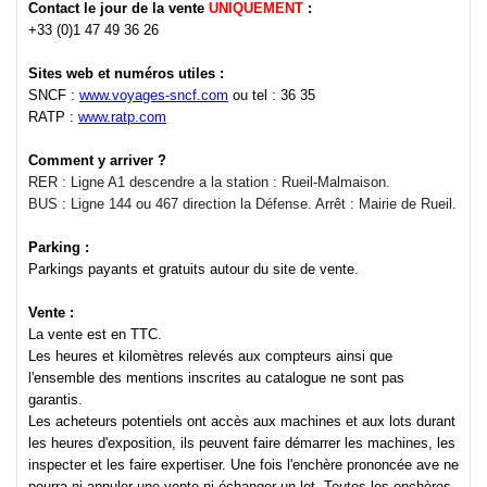
Contact le jour de la vente
UNIQUEMENT
:
+33 (0)1 47 49 36 26
Sites web et numéros utiles :
SNCF :
www.voyages-sncf.com
ou tel : 36 35
RATP :
www.ratp.com
Comment y arriver ?
RER : Ligne A1 descendre a la station : Rueil-Malmaison.
BUS : Ligne 144 ou 467 direction la Défense. Arrêt : Mairie de Rueil.
Parking :
Parkings payants et gratuits autour du site de vente.
Vente :
La vente est en TTC.
Les heures et kilomètres relevés aux compteurs ainsi que
l'ensemble des mentions inscrites au catalogue ne sont pas
garantis.
Les acheteurs potentiels ont accès aux machines et aux lots durant
les heures d'exposition, ils peuvent faire démarrer les machines, les
inspecter et les faire expertiser. Une fois l'enchère prononcée ave ne
pourra ni annuler une vente ni échanger un lot. Toutes les enchères