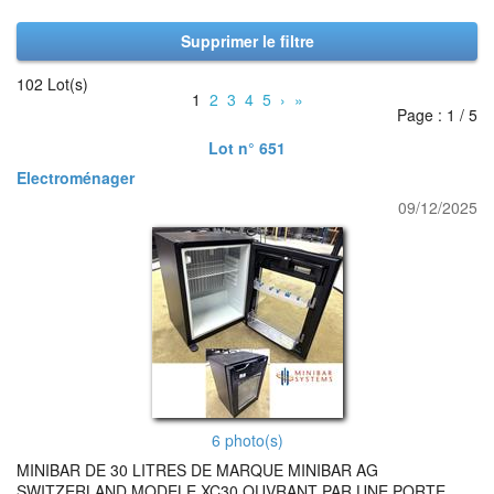
Supprimer le filtre
102 Lot(s)
1
2
3
4
5
›
»
Page : 1 / 5
Lot n° 651
Electroménager
09/12/2025
6 photo(s)
MINIBAR DE 30 LITRES DE MARQUE MINIBAR AG
SWITZERLAND MODELE XC30 OUVRANT PAR UNE PORTE