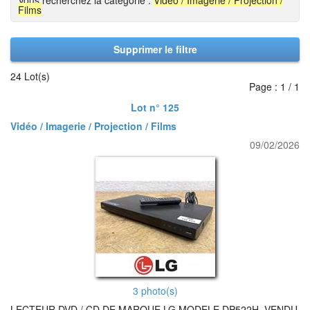
Vous recherchez la catégorie :
Vidéo / Imagerie / Projection /
Films
Supprimer le filtre
24 Lot(s)
Page : 1 / 1
Lot n° 125
Vidéo / Imagerie / Projection / Films
09/02/2026
3 photo(s)
LECTEUR DVD / CD DE MARQUE LG MODELE DP522H. VENDU