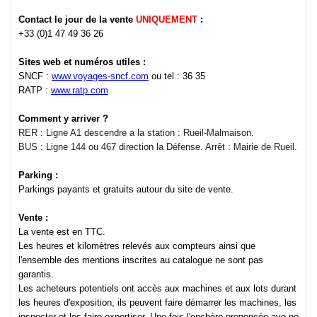
Contact le jour de la vente
UNIQUEMENT
:
+33 (0)1 47 49 36 26
Sites web et numéros utiles :
SNCF :
www.voyages-sncf.com
ou tel : 36 35
RATP :
www.ratp.com
Comment y arriver ?
RER : Ligne A1 descendre a la station : Rueil-Malmaison.
BUS : Ligne 144 ou 467 direction la Défense. Arrêt : Mairie de Rueil.
Parking :
Parkings payants et gratuits autour du site de vente.
Vente :
La vente est en TTC.
Les heures et kilomètres relevés aux compteurs ainsi que
l'ensemble des mentions inscrites au catalogue ne sont pas
garantis.
Les acheteurs potentiels ont accès aux machines et aux lots durant
les heures d'exposition, ils peuvent faire démarrer les machines, les
inspecter et les faire expertiser. Une fois l'enchère prononcée ave ne