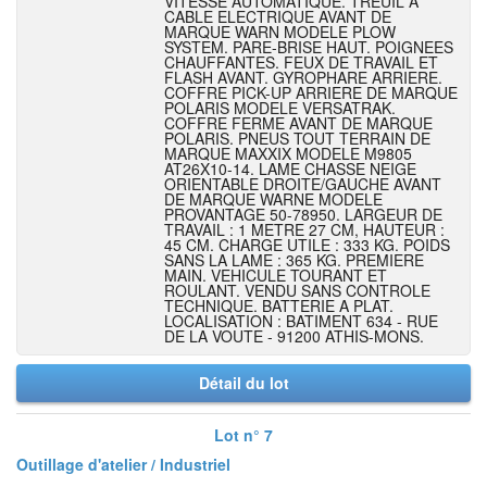
VITESSE AUTOMATIQUE. TREUIL A
CABLE ELECTRIQUE AVANT DE
MARQUE WARN MODELE PLOW
SYSTEM. PARE-BRISE HAUT. POIGNEES
CHAUFFANTES. FEUX DE TRAVAIL ET
FLASH AVANT. GYROPHARE ARRIERE.
COFFRE PICK-UP ARRIERE DE MARQUE
POLARIS MODELE VERSATRAK.
COFFRE FERME AVANT DE MARQUE
POLARIS. PNEUS TOUT TERRAIN DE
MARQUE MAXXIX MODELE M9805
AT26X10-14. LAME CHASSE NEIGE
ORIENTABLE DROITE/GAUCHE AVANT
DE MARQUE WARNE MODELE
PROVANTAGE 50-78950. LARGEUR DE
TRAVAIL : 1 METRE 27 CM, HAUTEUR :
45 CM. CHARGE UTILE : 333 KG. POIDS
SANS LA LAME : 365 KG. PREMIERE
MAIN. VEHICULE TOURANT ET
ROULANT. VENDU SANS CONTROLE
TECHNIQUE. BATTERIE A PLAT.
LOCALISATION : BATIMENT 634 - RUE
DE LA VOUTE - 91200 ATHIS-MONS.
Détail du lot
Lot n° 7
Outillage d'atelier / Industriel