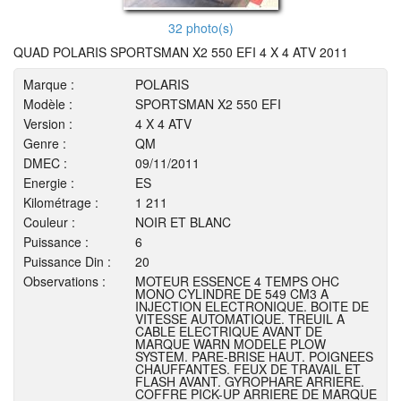
32 photo(s)
QUAD POLARIS SPORTSMAN X2 550 EFI 4 X 4 ATV 2011
Marque :
POLARIS
Modèle :
SPORTSMAN X2 550 EFI
Version :
4 X 4 ATV
Genre :
QM
DMEC :
09/11/2011
Energie :
ES
Kilométrage :
1 211
Couleur :
NOIR ET BLANC
Puissance :
6
Puissance Din :
20
Observations :
MOTEUR ESSENCE 4 TEMPS OHC
MONO CYLINDRE DE 549 CM3 A
INJECTION ELECTRONIQUE. BOITE DE
VITESSE AUTOMATIQUE. TREUIL A
CABLE ELECTRIQUE AVANT DE
MARQUE WARN MODELE PLOW
SYSTEM. PARE-BRISE HAUT. POIGNEES
CHAUFFANTES. FEUX DE TRAVAIL ET
FLASH AVANT. GYROPHARE ARRIERE.
COFFRE PICK-UP ARRIERE DE MARQUE