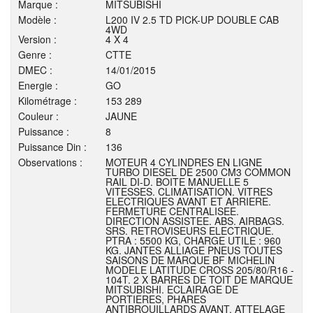
Marque :
MITSUBISHI
Modèle :
L200 IV 2.5 TD PICK-UP DOUBLE CAB
4WD
Version :
4 X 4
Genre :
CTTE
DMEC :
14/01/2015
Energie :
GO
Kilométrage :
153 289
Couleur :
JAUNE
Puissance :
8
Puissance Din :
136
Observations :
MOTEUR 4 CYLINDRES EN LIGNE
TURBO DIESEL DE 2500 CM3 COMMON
RAIL DI-D. BOITE MANUELLE 5
VITESSES. CLIMATISATION. VITRES
ELECTRIQUES AVANT ET ARRIERE.
FERMETURE CENTRALISEE.
DIRECTION ASSISTEE. ABS. AIRBAGS.
SRS. RETROVISEURS ELECTRIQUE.
PTRA : 5500 KG, CHARGE UTILE : 960
KG. JANTES ALLIAGE PNEUS TOUTES
SAISONS DE MARQUE BF MICHELIN
MODELE LATITUDE CROSS 205/80/R16 -
104T. 2 X BARRES DE TOIT DE MARQUE
MITSUBISHI. ECLAIRAGE DE
PORTIERES, PHARES
ANTIBROUILLARDS AVANT. ATTELAGE