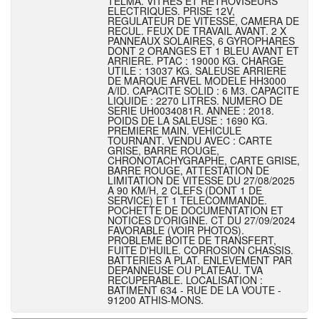
TELMA. VITRES ET RETROVISEURS
ELECTRIQUES. PRISE 12V,
REGULATEUR DE VITESSE, CAMERA DE
RECUL. FEUX DE TRAVAIL AVANT. 2 X
PANNEAUX SOLAIRES, 6 GYROPHARES
DONT 2 ORANGES ET 1 BLEU AVANT ET
ARRIERE. PTAC : 19000 KG. CHARGE
UTILE : 13037 KG. SALEUSE ARRIERE
DE MARQUE ARVEL MODELE HH3000
A/ID. CAPACITE SOLID : 6 M3. CAPACITE
LIQUIDE : 2270 LITRES. NUMERO DE
SERIE UH0034081R. ANNEE : 2018.
POIDS DE LA SALEUSE : 1690 KG.
PREMIERE MAIN. VEHICULE
TOURNANT. VENDU AVEC : CARTE
GRISE, BARRE ROUGE,
CHRONOTACHYGRAPHE, CARTE GRISE,
BARRE ROUGE, ATTESTATION DE
LIMITATION DE VITESSE DU 27/08/2025
A 90 KM/H, 2 CLEFS (DONT 1 DE
SERVICE) ET 1 TELECOMMANDE.
POCHETTE DE DOCUMENTATION ET
NOTICES D'ORIGINE. CT DU 27/09/2024
FAVORABLE (VOIR PHOTOS).
PROBLEME BOITE DE TRANSFERT,
FUITE D'HUILE. CORROSION CHASSIS.
BATTERIES A PLAT. ENLEVEMENT PAR
DEPANNEUSE OU PLATEAU. TVA
RECUPERABLE. LOCALISATION :
BATIMENT 634 - RUE DE LA VOUTE -
91200 ATHIS-MONS.