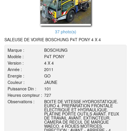
37 photo(s)
SALEUSE DE VOIRIE BOSCHUNG P4T PONY 4 X 4
Marque :
BOSCHUNG
Modèle :
P4T PONY
Version :
4 X 4
Année :
2011
Energie :
GO
Couleur :
JAUNE
Puissance Din :
101
Heures compteur :
727
Observations :
BOITE DE VITESSE HYDROSTATIQUE.
EURO 4. PREPARATION FRONTALE
ELECTRIQUE ET HYDRAULIQUE.
PLATINE PORTE OUTILS AVANT. FEUX
DE TRAVAIL AVANT. EXTINCTEUR.
CAMERA DE RECUL DE MARQUE
WAECO. 4 ROUES MOTRICES.
DIRECTION : AVANT - ARRIERE - 4