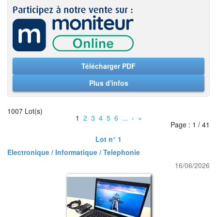
Télécharger PDF
Plus d'infos
1007 Lot(s)
1
2
3
4
5
6
...
›
»
Page : 1 / 41
Lot n° 1
Electronique / Informatique / Telephonie
16/06/2026