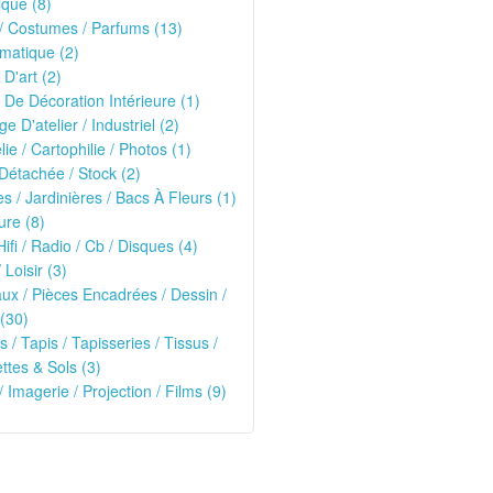
que (8)
/ Costumes / Parfums (13)
matique (2)
 D'art (2)
 De Décoration Intérieure (1)
ge D'atelier / Industriel (2)
lie / Cartophilie / Photos (1)
Détachée / Stock (2)
es / Jardinières / Bacs À Fleurs (1)
ure (8)
Hifi / Radio / Cb / Disques (4)
 Loisir (3)
ux / Pièces Encadrées / Dessin /
(30)
s / Tapis / Tapisseries / Tissus /
tes & Sols (3)
/ Imagerie / Projection / Films (9)