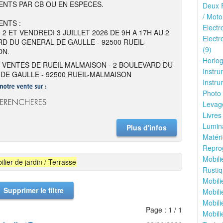
NTS PAR CB OU EN ESPECES.
Deux R
/ Moto
NTS :
Elect
 2 ET VENDREDI 3 JUILLET 2026 DE 9H A 17H AU 2
Electr
D DU GENERAL DE GAULLE - 92500 RUEIL-
(9)
ON.
Horlog
 VENTES DE RUEIL-MALMAISON - 2 BOULEVARD DU
Instru
DE GAULLE - 92500 RUEIL-MALMAISON
Instru
Photo 
Levage
Livres
Lumina
Plus d'infos
Matéri
Reprog
Mobili
ilier de jardin / Terrasse
Rustiq
Mobili
Supprimer le filtre
Mobili
Mobili
Page : 1 / 1
Mobili