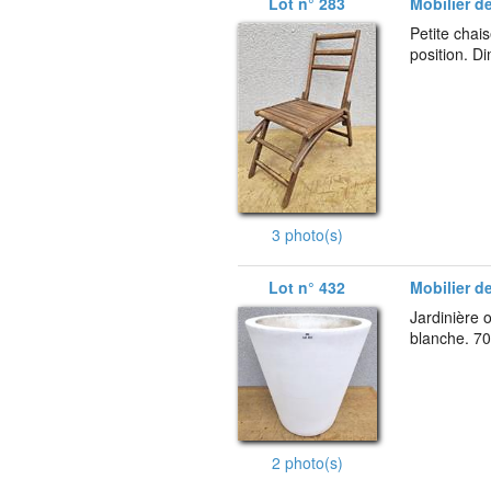
Lot n° 283
Mobilier de
Petite chais
position. D
3 photo(s)
Lot n° 432
Mobilier de
Jardinière 
blanche. 70
2 photo(s)