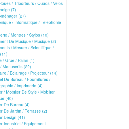
oues / Triporteurs / Quads / Vélos
neige (7)
roménager (27)
onique / Informatique / Telephonie
erie / Montres / Stylos (10)
ment De Musique / Musique (2)
ments / Mesure / Scientifique /
(11)
 / Grue / Palan (1)
 / Manuscrits (22)
ire / Eclairage / Projecteur (14)
el De Bureau / Fournitures /
raphie / Imprimerie (4)
er / Mobilier De Style / Mobilier
ue (40)
er De Bureau (4)
er De Jardin / Terrasse (2)
er Design (41)
er Industriel / Equipement