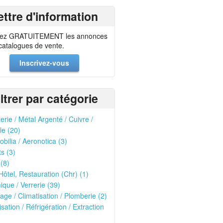
ettre d'information
ez GRATUITEMENT les annonces
 catalogues de vente.
Inscrivez-vous
iltrer par catégorie
erie / Métal Argenté / Cuivre /
le (20)
bilia / Aeronotica (3)
ts (3)
 (8)
Hôtel, Restauration (Chr) (1)
que / Verrerie (39)
age / Climatisation / Plomberie (2)
isation / Réfrigération / Extraction