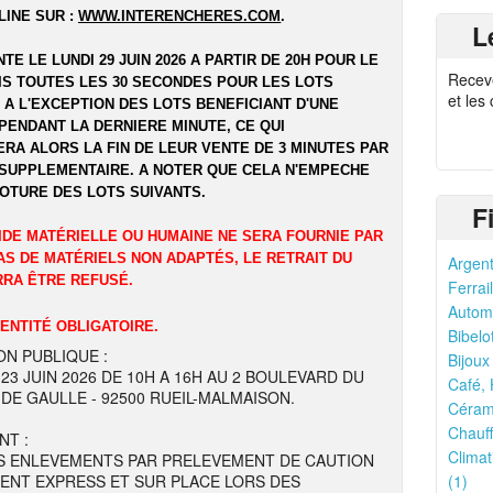
LINE SUR :
WWW.INTERENCHERES.COM
.
L
NTE LE LUNDI 29 JUIN 2026 A PARTIR DE 20H POUR LE
Recev
UIS TOUTES LES 30 SECONDES POUR LES LOTS
et les
 A L'EXCEPTION DES LOTS BENEFICIANT D'UNE
PENDANT LA DERNIERE MINUTE, CE QUI
RA ALORS LA FIN DE LEUR VENTE DE 3 MINUTES PAR
SUPPLEMENTAIRE. A NOTER QUE CELA N'EMPECHE
LOTURE DES LOTS SUIVANTS.
F
IDE MATÉRIELLE OU HUMAINE NE SERA FOURNIE PAR
AS DE MATÉRIELS NON ADAPTÉS, LE RETRAIT DU
Argent
RRA ÊTRE REFUSÉ.
Ferrail
Automo
DENTITÉ OBLIGATOIRE.
Bibelo
ON PUBLIQUE :
Bijoux
 23 JUIN 2026 DE 10H A 16H AU 2 BOULEVARD DU
Café, 
DE GAULLE - 92500 RUEIL-MALMAISON.
Cérami
Chauff
NT :
Climat
S ENLEVEMENTS PAR PRELEVEMENT DE CAUTION
ENT EXPRESS ET SUR PLACE LORS DES
(1)