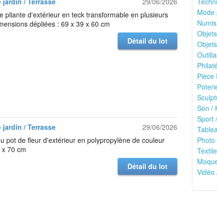
 jardin / Terrasse
29/06/2026
Techni
Mode 
e pliante d'extérieur en teck transformable en plusieurs
Numis
imensions dépliées : 69 x 39 x 60 cm
Objets
Détail du lot
Objets
Outilla
Philaté
Pièce 
Poteri
Sculpt
Son / 
Sport /
 jardin / Terrasse
29/06/2026
Tablea
ou pot de fleur d'extérieur en polypropylène de couleur
Photo 
 x 70 cm
Textile
Moquet
Détail du lot
Vidéo 