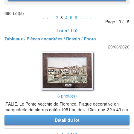
360 Lot(s)
«
‹
1
2
3
4
5
6
...
›
»
Page : 3 / 15
Lot n° 110
Tableaux / Pièces encadrées / Dessin / Photo
29/06/2026
6 photo(s)
ITALIE, Le Ponte Vecchio de Florence. Plaque décorative en
marqueterie de pierres datée 1951 au dos . Dim. env. 32 x 43 cm
Détail du lot