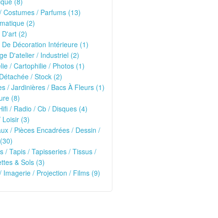
que (8)
/ Costumes / Parfums (13)
matique (2)
 D'art (2)
 De Décoration Intérieure (1)
ge D'atelier / Industriel (2)
lie / Cartophilie / Photos (1)
Détachée / Stock (2)
es / Jardinières / Bacs À Fleurs (1)
ure (8)
Hifi / Radio / Cb / Disques (4)
 Loisir (3)
ux / Pièces Encadrées / Dessin /
(30)
s / Tapis / Tapisseries / Tissus /
tes & Sols (3)
/ Imagerie / Projection / Films (9)