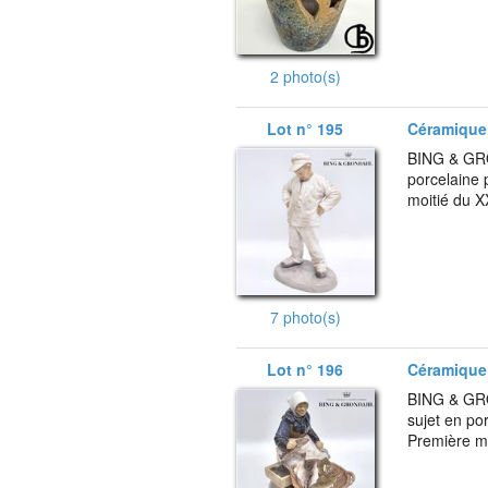
2 photo(s)
Lot n° 195
Céramique 
BING & GRO
porcelaine 
moitié du X
7 photo(s)
Lot n° 196
Céramique 
BING & GRO
sujet en po
Première mo