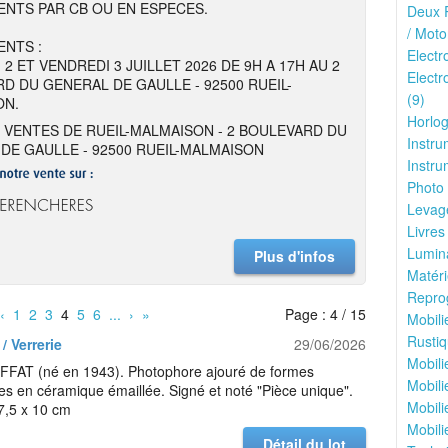
NTS PAR CB OU EN ESPECES.
Deux R
/ Moto
NTS :
Elect
 2 ET VENDREDI 3 JUILLET 2026 DE 9H A 17H AU 2
Electr
D DU GENERAL DE GAULLE - 92500 RUEIL-
(9)
ON.
Horlog
 VENTES DE RUEIL-MALMAISON - 2 BOULEVARD DU
Instru
DE GAULLE - 92500 RUEIL-MALMAISON
Instru
Photo 
Levage
Livres
Lumina
Plus d'infos
Matéri
Reprog
‹
1
2
3
4
5
6
...
›
»
Page : 4 / 15
Mobili
Rustiq
/ Verrerie
29/06/2026
Mobili
FFAT (né en 1943). Photophore ajouré de formes
Mobili
s en céramique émaillée. Signé et noté "Pièce unique".
Mobili
7,5 x 10 cm
Mobili
Détail du lot