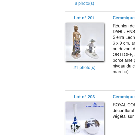
8 photo(s)
Lot n° 201
Céramique 
Réunion de 
DAHL-JENSE
Sierra Leon
6 x 9 cm, a
au devant d
ORTLOFF, A
porcelaine 
niveau du c
21 photo(s)
marche)
Lot n° 203
Céramique 
ROYAL COPE
décor flora
végétal sur