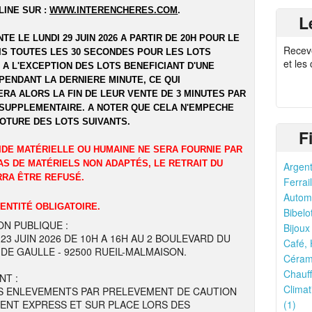
LINE SUR :
WWW.INTERENCHERES.COM
.
L
NTE LE LUNDI 29 JUIN 2026 A PARTIR DE 20H POUR LE
Recev
UIS TOUTES LES 30 SECONDES POUR LES LOTS
et les
 A L'EXCEPTION DES LOTS BENEFICIANT D'UNE
PENDANT LA DERNIERE MINUTE, CE QUI
RA ALORS LA FIN DE LEUR VENTE DE 3 MINUTES PAR
SUPPLEMENTAIRE. A NOTER QUE CELA N'EMPECHE
LOTURE DES LOTS SUIVANTS.
F
IDE MATÉRIELLE OU HUMAINE NE SERA FOURNIE PAR
AS DE MATÉRIELS NON ADAPTÉS, LE RETRAIT DU
Argent
RRA ÊTRE REFUSÉ.
Ferrail
Automo
DENTITÉ OBLIGATOIRE.
Bibelo
ON PUBLIQUE :
Bijoux
 23 JUIN 2026 DE 10H A 16H AU 2 BOULEVARD DU
Café, 
DE GAULLE - 92500 RUEIL-MALMAISON.
Cérami
Chauff
NT :
Climat
S ENLEVEMENTS PAR PRELEVEMENT DE CAUTION
ENT EXPRESS ET SUR PLACE LORS DES
(1)