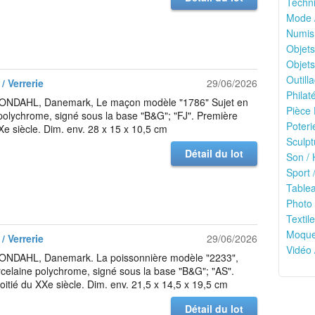
Techni
Mode 
Numis
Objets
Objets
Outilla
/ Verrerie
29/06/2026
Philaté
NDAHL, Danemark, Le maçon modèle "1786" Sujet en
Pièce 
polychrome, signé sous la base "B&G"; "FJ". Première
Poteri
Xe siècle. Dim. env. 28 x 15 x 10,5 cm
Sculpt
Détail du lot
Son / 
Sport /
Tablea
Photo 
Textile
Moquet
/ Verrerie
29/06/2026
Vidéo 
NDAHL, Danemark. La poissonnière modèle "2233",
rcelaine polychrome, signé sous la base "B&G"; "AS".
itié du XXe siècle. Dim. env. 21,5 x 14,5 x 19,5 cm
Détail du lot