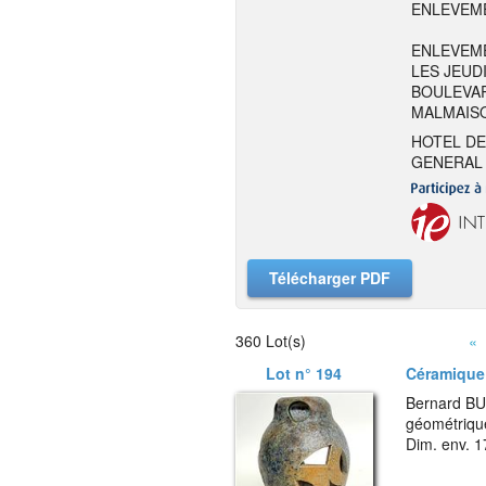
ENLEVEME
ENLEVEME
LES JEUDI
BOULEVAR
MALMAIS
HOTEL DE
GENERAL 
Télécharger PDF
360 Lot(s)
«
Lot n° 194
Céramique 
Bernard BU
géométrique
Dim. env. 1