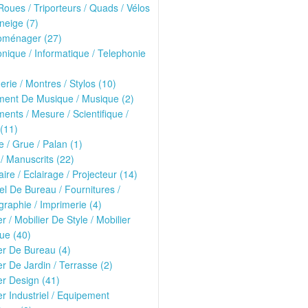
oues / Triporteurs / Quads / Vélos
neige (7)
roménager (27)
onique / Informatique / Telephonie
erie / Montres / Stylos (10)
ment De Musique / Musique (2)
ments / Mesure / Scientifique /
(11)
 / Grue / Palan (1)
 / Manuscrits (22)
ire / Eclairage / Projecteur (14)
el De Bureau / Fournitures /
raphie / Imprimerie (4)
er / Mobilier De Style / Mobilier
ue (40)
er De Bureau (4)
er De Jardin / Terrasse (2)
er Design (41)
er Industriel / Equipement