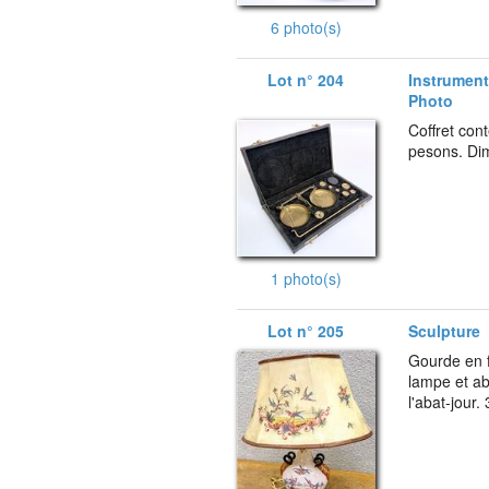
6 photo(s)
Lot n° 204
Instruments
Photo
Coffret con
pesons. Di
1 photo(s)
Lot n° 205
Sculpture
Gourde en 
lampe et ab
l'abat-jour.