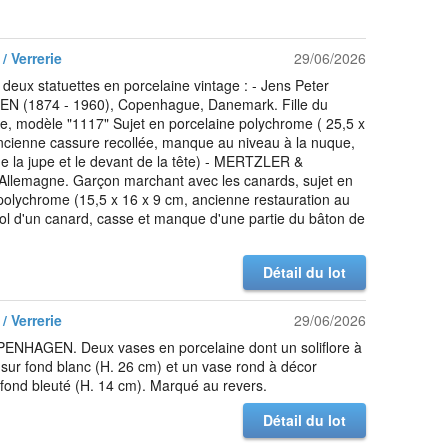
/ Verrerie
29/06/2026
deux statuettes en porcelaine vintage : - Jens Peter
N (1874 - 1960), Copenhague, Danemark. Fille du
e, modèle "1117" Sujet en porcelaine polychrome ( 25,5 x
ncienne cassure recollée, manque au niveau à la nuque,
e la jupe et le devant de la tête) - MERTZLER &
llemagne. Garçon marchant avec les canards, sujet en
polychrome (15,5 x 16 x 9 cm, ancienne restauration au
ol d'un canard, casse et manque d'une partie du bâton de
Détail du lot
/ Verrerie
29/06/2026
NHAGEN. Deux vases en porcelaine dont un soliflore à
l sur fond blanc (H. 26 cm) et un vase rond à décor
 fond bleuté (H. 14 cm). Marqué au revers.
Détail du lot