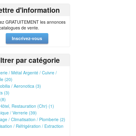
ettre d'information
ez GRATUITEMENT les annonces
 catalogues de vente.
Inscrivez-vous
iltrer par catégorie
erie / Métal Argenté / Cuivre /
le (20)
bilia / Aeronotica (3)
ts (3)
 (8)
Hôtel, Restauration (Chr) (1)
que / Verrerie (39)
age / Climatisation / Plomberie (2)
isation / Réfrigération / Extraction