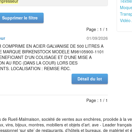
presseur
Textile
Moquet
Transp
Supprimer le filtre
Vidéo 
Page : 1 / 1
eur
01/09/2026
R COMPRIME EN ACIER GALVANISE DE 500 LITRES A
DE MARQUE BIRKENSTOCK MODELE M98105900-1101
BENEFICIANT D'UN COLISAGE ET D'UNE MISE A
ON AU RDC (DANS LA COUR) LORS DES
TS. LOCALISATION : REMISE RDC.
Détail du lot
Page : 1 / 1
de Rueil-Malmaison, société de ventes aux enchères, procède à la vente
aux, vins, bijoux, montres, mobiliers et objets d’art. ave - Leader franç
fessionnel ‘sur site’ de restaurants, d’hôtels et bureaux, de matériel e