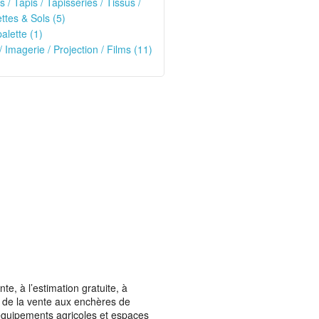
s / Tapis / Tapisseries / Tissus /
tes & Sols (5)
alette (1)
/ Imagerie / Projection / Films (11)
, à l’estimation gratuite, à
ais de la vente aux enchères de
t équipements agricoles et espaces