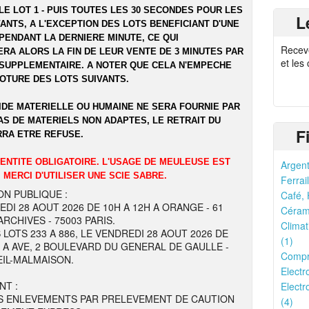
LE LOT 1 - PUIS TOUTES LES 30 SECONDES POUR LES
L
ANTS, A L'EXCEPTION DES LOTS BENEFICIANT D'UNE
PENDANT LA DERNIERE MINUTE, CE QUI
Recev
RA ALORS LA FIN DE LEUR VENTE DE 3 MINUTES PAR
et les
SUPPLEMENTAIRE. A NOTER QUE CELA N'EMPECHE
LOTURE DES LOTS SUIVANTS.
IDE MATERIELLE OU HUMAINE NE SERA FOURNIE PAR
AS DE MATERIELS NON ADAPTES, LE RETRAIT DU
F
RRA ETRE REFUSE.
DENTITE OBLIGATOIRE. L'USAGE DE MEULEUSE EST
Argent
 MERCI D'UTILISER UNE SCIE SABRE.
Ferrail
ON PUBLIQUE :
Café, 
EDI 28 AOUT 2026 DE 10H A 12H A ORANGE - 61
Cérami
RCHIVES - 75003 PARIS.
Climat
 LOTS 233 A 886, LE VENDREDI 28 AOUT 2026 DE
(1)
H A AVE, 2 BOULEVARD DU GENERAL DE GAULLE -
Compr
EIL-MALMAISON.
Electr
NT :
Electr
S ENLEVEMENTS PAR PRELEVEMENT DE CAUTION
(4)