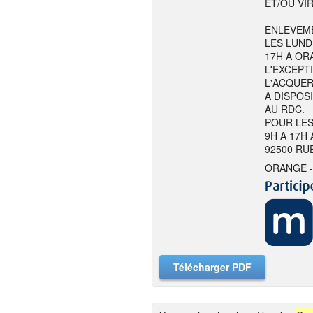
ET/OU VI
ENLEVEME
LES LUND
17H A ORA
L'EXCEPT
L'ACQUER
A DISPOS
AU RDC.
POUR LES
9H A 17H
92500 RU
ORANGE -
Télécharger PDF