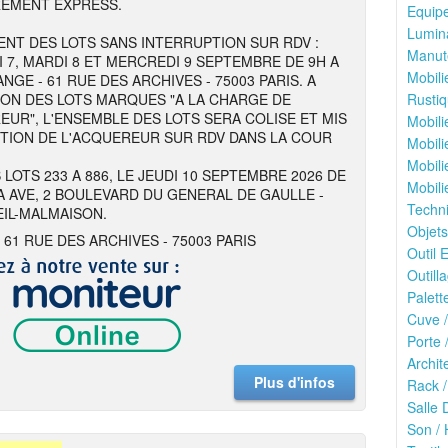
REMENT EXPRESS.
Equipe
Lumina
NT DES LOTS SANS INTERRUPTION SUR RDV :
Manute
I 7, MARDI 8 ET MERCREDI 9 SEPTEMBRE DE 9H A
Mobili
NGE - 61 RUE DES ARCHIVES - 75003 PARIS. A
ION DES LOTS MARQUES "A LA CHARGE DE
Rustiq
EUR", L'ENSEMBLE DES LOTS SERA COLISE ET MIS
Mobili
ITION DE L'ACQUEREUR SUR RDV DANS LA COUR
Mobili
Mobili
 LOTS 233 A 886, LE JEUDI 10 SEPTEMBRE 2026 DE
Mobili
 A AVE, 2 BOULEVARD DU GENERAL DE GAULLE -
Techn
EIL-MALMAISON.
Objets
 61 RUE DES ARCHIVES - 75003 PARIS
Outil E
Outilla
Palett
Cuve /
Porte 
Archit
Plus d'infos
Rack /
Salle 
Son / 