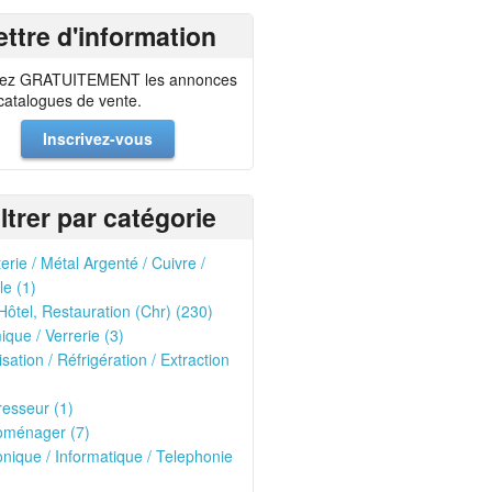
ettre d'information
ez GRATUITEMENT les annonces
 catalogues de vente.
Inscrivez-vous
iltrer par catégorie
erie / Métal Argenté / Cuivre /
le (1)
Hôtel, Restauration (Chr) (230)
que / Verrerie (3)
isation / Réfrigération / Extraction
esseur (1)
oménager (7)
onique / Informatique / Telephonie