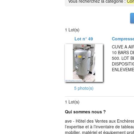
Vous recherchez la catégorie :
Com
1 Lot(s)
Lot n° 49
Compress
CUVE A AI
10 BARS 
500. LOT 
DISPOSITI
ENLEVEMEN
5 photo(s)
1 Lot(s)
Qui sommes nous ?
ave - Hôtel des Ventes aux Enchères 
l’expertise et à l’inventaire de table
mobilier, matériel et équipement pro