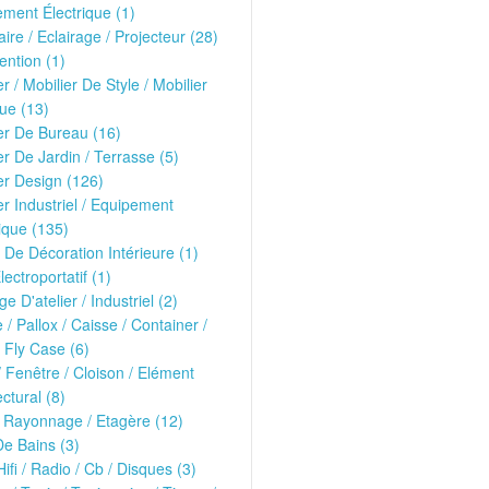
ment Électrique (1)
ire / Eclairage / Projecteur (28)
ntion (1)
er / Mobilier De Style / Mobilier
ue (13)
er De Bureau (16)
er De Jardin / Terrasse (5)
er Design (126)
er Industriel / Equipement
ique (135)
 De Décoration Intérieure (1)
lectroportatif (1)
ge D'atelier / Industriel (2)
e / Pallox / Caisse / Container /
 Fly Case (6)
/ Fenêtre / Cloison / Elément
ectural (8)
 Rayonnage / Etagère (12)
De Bains (3)
Hifi / Radio / Cb / Disques (3)