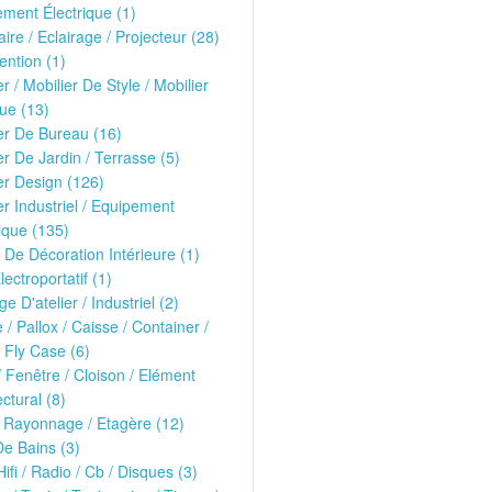
ment Électrique (1)
ire / Eclairage / Projecteur (28)
ntion (1)
er / Mobilier De Style / Mobilier
ue (13)
er De Bureau (16)
er De Jardin / Terrasse (5)
er Design (126)
er Industriel / Equipement
ique (135)
 De Décoration Intérieure (1)
lectroportatif (1)
ge D'atelier / Industriel (2)
e / Pallox / Caisse / Container /
 Fly Case (6)
/ Fenêtre / Cloison / Elément
ectural (8)
 Rayonnage / Etagère (12)
De Bains (3)
Hifi / Radio / Cb / Disques (3)