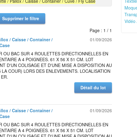
ette / Pallox / Caisse / Container / Cuve / Fly Case
Textile
Moquet
Transp
Supprimer le filtre
Vidéo 
Page : 1 / 1
allox / Caisse / Container /
01/09/2026
 Case
R OU BAC SUR 4 ROULETTES DIRECTIONNELLES EN
ENTAIRE A 4 POIGNEES. 61 X 56 X 51 CM. LOT
NT D'UN COLISAGE ET D'UNE MISE A DISPOSITION AU
 LA COUR) LORS DES ENLEVEMENTS. LOCALISATION
1ER.
Détail du lot
allox / Caisse / Container /
01/09/2026
 Case
R OU BAC SUR 4 ROULETTES DIRECTIONNELLES EN
ENTAIRE A 4 POIGNEES. 61 X 56 X 51 CM. LOT
NT D'UN COLISAGE ET D'UNE MISE A DISPOSITION AU