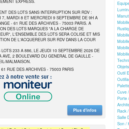
REMENT EXPRESS.
Equipe
Lumina
NT DES LOTS SANS INTERRUPTION SUR RDV :
Manute
I 7, MARDI 8 ET MERCREDI 9 SEPTEMBRE DE 9H A
Mobili
NGE - 61 RUE DES ARCHIVES - 75003 PARIS. A
ION DES LOTS MARQUES "A LA CHARGE DE
Rustiq
EUR", L'ENSEMBLE DES LOTS SERA COLISE ET MIS
Mobili
ITION DE L'ACQUEREUR SUR RDV DANS LA COUR
Mobili
Mobili
 LOTS 233 A 886, LE JEUDI 10 SEPTEMBRE 2026 DE
Mobili
 A AVE, 2 BOULEVARD DU GENERAL DE GAULLE -
Techn
EIL-MALMAISON.
Objets
 61 RUE DES ARCHIVES - 75003 PARIS
Outil E
Outilla
Palett
Cuve /
Porte 
Archit
Plus d'infos
Rack /
Salle 
Son / 