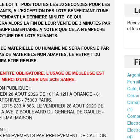
LE LOT 1 - PUIS TOUTES LES 30 SECONDES POUR LES
L
ANTS, A L'EXCEPTION DES LOTS BENEFICIANT D'UNE
PENDANT LA DERNIERE MINUTE, CE QUI
Recev
RA ALORS LA FIN DE LEUR VENTE DE 3 MINUTES PAR
et les
SUPPLEMENTAIRE. A NOTER QUE CELA N'EMPECHE
LOTURE DES LOTS SUIVANTS.
IDE MATERIELLE OU HUMAINE NE SERA FOURNIE PAR
AS DE MATERIELS NON ADAPTES, LE RETRAIT DU
F
RRA ETRE REFUSE.
DENTITE OBLIGATOIRE. L'USAGE DE MEULEUSE EST
Argent
 MERCI D'UTILISER UNE SCIE SABRE.
Ferrail
ON PUBLIQUE :
Café, 
EDI 28 AOUT 2026 DE 10H A 12H A ORANGE - 61
Cérami
RCHIVES - 75003 PARIS.
Climat
 LOTS 233 A 886, LE VENDREDI 28 AOUT 2026 DE
(1)
H A AVE, 2 BOULEVARD DU GENERAL DE GAULLE -
Compr
EIL-MALMAISON.
Electr
NT :
Electr
S ENLEVEMENTS PAR PRELEVEMENT DE CAUTION
(4)