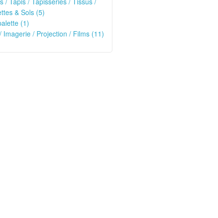
s / Tapis / Tapisseries / Tissus /
tes & Sols (5)
alette (1)
/ Imagerie / Projection / Films (11)