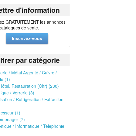
ettre d'information
ez GRATUITEMENT les annonces
 catalogues de vente.
Inscrivez-vous
iltrer par catégorie
erie / Métal Argenté / Cuivre /
le (1)
Hôtel, Restauration (Chr) (230)
que / Verrerie (3)
isation / Réfrigération / Extraction
esseur (1)
oménager (7)
onique / Informatique / Telephonie