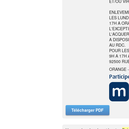
ET/OU VI
ENLEVEME
LES LUND
17H A ORA
L'EXCEPT
L'ACQUER
A DISPOS
AU RDC.
POUR LES
9H A 17H
92500 RU
ORANGE -
Télécharger PDF