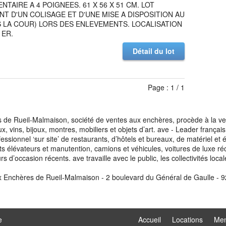
ENTAIRE A 4 POIGNEES. 61 X 56 X 51 CM. LOT
NT D'UN COLISAGE ET D'UNE MISE A DISPOSITION AU
 LA COUR) LORS DES ENLEVEMENTS. LOCALISATION
1ER.
Détail du lot
Page : 1 / 1
de Rueil-Malmaison, société de ventes aux enchères, procède à la vente
aux, vins, bijoux, montres, mobiliers et objets d’art. ave - Leader franç
fessionnel ‘sur site’ de restaurants, d’hôtels et bureaux, de matériel e
ots élévateurs et manutention, camions et véhicules, voitures de luxe ré
s d’occasion récents. ave travaille avec le public, les collectivités loca
x Enchères de Rueil-Malmaison - 2 boulevard du Général de Gaulle - 9
e
Accueil
Locations
Men