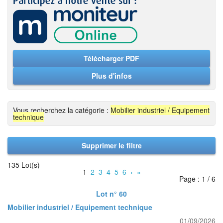
Télécharger PDF
Plus d'infos
Vous recherchez la catégorie :
Mobilier industriel / Equipement
technique
Supprimer le filtre
135 Lot(s)
1
2
3
4
5
6
›
»
Page : 1 / 6
Lot n° 60
Mobilier industriel / Equipement technique
01/09/2026