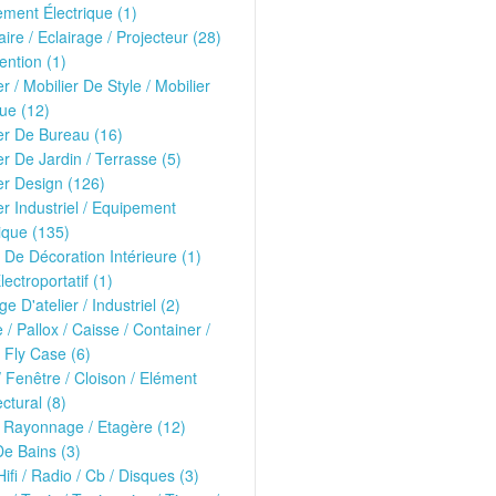
ment Électrique (1)
ire / Eclairage / Projecteur (28)
ntion (1)
er / Mobilier De Style / Mobilier
ue (12)
er De Bureau (16)
er De Jardin / Terrasse (5)
er Design (126)
er Industriel / Equipement
ique (135)
 De Décoration Intérieure (1)
lectroportatif (1)
ge D'atelier / Industriel (2)
e / Pallox / Caisse / Container /
 Fly Case (6)
/ Fenêtre / Cloison / Elément
ectural (8)
 Rayonnage / Etagère (12)
De Bains (3)
Hifi / Radio / Cb / Disques (3)