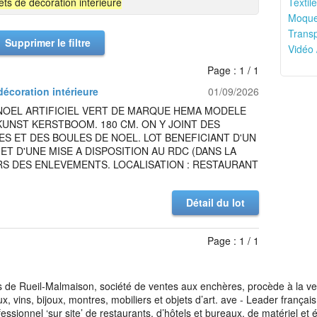
ets de décoration intérieure
Textile
Moquet
Transp
Supprimer le filtre
Vidéo 
Page : 1 / 1
décoration intérieure
01/09/2026
 NOEL ARTIFICIEL VERT DE MARQUE HEMA MODELE
KUNST KERSTBOOM. 180 CM. ON Y JOINT DES
S ET DES BOULES DE NOEL. LOT BENEFICIANT D'UN
ET D'UNE MISE A DISPOSITION AU RDC (DANS LA
RS DES ENLEVEMENTS. LOCALISATION : RESTAURANT
Détail du lot
Page : 1 / 1
de Rueil-Malmaison, société de ventes aux enchères, procède à la vente
aux, vins, bijoux, montres, mobiliers et objets d’art. ave - Leader franç
fessionnel ‘sur site’ de restaurants, d’hôtels et bureaux, de matériel e