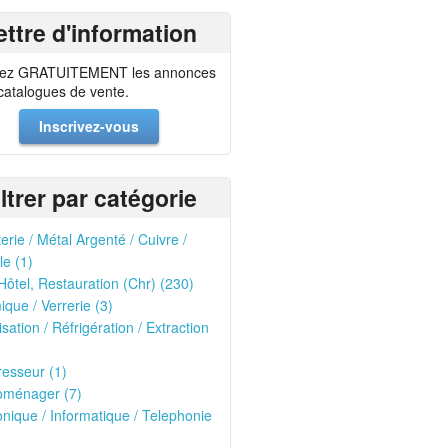
ettre d'information
ez GRATUITEMENT les annonces
 catalogues de vente.
Inscrivez-vous
iltrer par catégorie
erie / Métal Argenté / Cuivre /
le (1)
Hôtel, Restauration (Chr) (230)
que / Verrerie (3)
isation / Réfrigération / Extraction
esseur (1)
oménager (7)
onique / Informatique / Telephonie