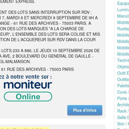
REMENT EXPRESS.
Equipe
Lumina
NT DES LOTS SANS INTERRUPTION SUR RDV :
Manute
I 7, MARDI 8 ET MERCREDI 9 SEPTEMBRE DE 9H A
Mobili
NGE - 61 RUE DES ARCHIVES - 75003 PARIS. A
ION DES LOTS MARQUES "A LA CHARGE DE
Rustiq
EUR", L'ENSEMBLE DES LOTS SERA COLISE ET MIS
Mobili
ITION DE L'ACQUEREUR SUR RDV DANS LA COUR
Mobili
Mobili
 LOTS 233 A 886, LE JEUDI 10 SEPTEMBRE 2026 DE
Mobili
 A AVE, 2 BOULEVARD DU GENERAL DE GAULLE -
Techn
EIL-MALMAISON.
Objets
 61 RUE DES ARCHIVES - 75003 PARIS
Outil E
Outilla
Palett
Cuve /
Porte 
Archit
Plus d'infos
Rack /
Salle 
Son / 