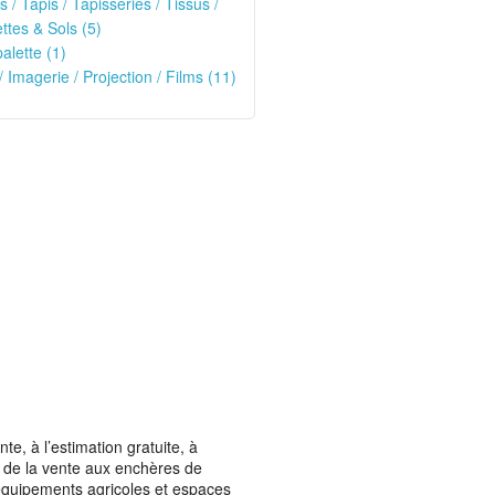
s / Tapis / Tapisseries / Tissus /
tes & Sols (5)
alette (1)
/ Imagerie / Projection / Films (11)
, à l’estimation gratuite, à
ais de la vente aux enchères de
t équipements agricoles et espaces