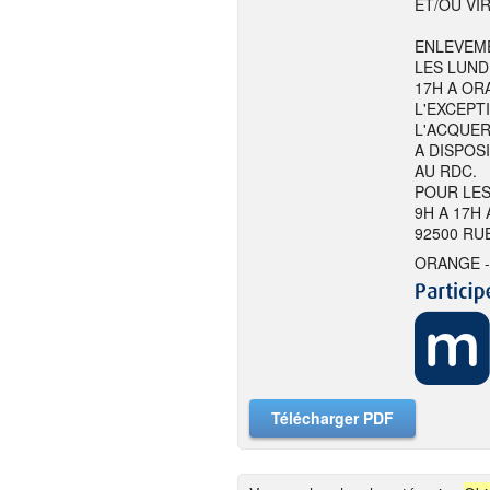
ET/OU VI
ENLEVEME
LES LUND
17H A ORA
L'EXCEPT
L'ACQUER
A DISPOS
AU RDC.
POUR LES
9H A 17H
92500 RU
ORANGE -
Télécharger PDF