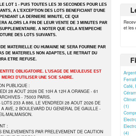
LE LOT 1 - PUIS TOUTES LES 30 SECONDES POUR LES
L
ANTS, A L'EXCEPTION DES LOTS BENEFICIANT D'UNE
PENDANT LA DERNIERE MINUTE, CE QUI
Recev
RA ALORS LA FIN DE LEUR VENTE DE 3 MINUTES PAR
et les
SUPPLEMENTAIRE. A NOTER QUE CELA N'EMPECHE
LOTURE DES LOTS SUIVANTS.
IDE MATERIELLE OU HUMAINE NE SERA FOURNIE PAR
AS DE MATERIELS NON ADAPTES, LE RETRAIT DU
F
RRA ETRE REFUSE.
DENTITE OBLIGATOIRE. L'USAGE DE MEULEUSE EST
Argent
 MERCI D'UTILISER UNE SCIE SABRE.
Ferrail
ON PUBLIQUE :
Café, 
EDI 28 AOUT 2026 DE 10H A 12H A ORANGE - 61
Cérami
RCHIVES - 75003 PARIS.
Climat
 LOTS 233 A 886, LE VENDREDI 28 AOUT 2026 DE
(1)
H A AVE, 2 BOULEVARD DU GENERAL DE GAULLE -
Compr
EIL-MALMAISON.
Electr
NT :
Electr
S ENLEVEMENTS PAR PRELEVEMENT DE CAUTION
(4)