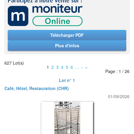
Télécharger PDF
Plus d'infos
627 Lot(s)
1
2
3
4
5
6
...
›
»
Page : 1 / 26
Lot n° 1
Café, Hôtel, Restauration (CHR)
01/09/2026