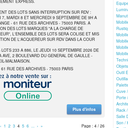
REMENT EXPRESS.
Equipe
Lumina
NT DES LOTS SANS INTERRUPTION SUR RDV :
Manute
I 7, MARDI 8 ET MERCREDI 9 SEPTEMBRE DE 9H A
Mobili
NGE - 61 RUE DES ARCHIVES - 75003 PARIS. A
ION DES LOTS MARQUES "A LA CHARGE DE
Rustiq
EUR", L'ENSEMBLE DES LOTS SERA COLISE ET MIS
Mobili
ITION DE L'ACQUEREUR SUR RDV DANS LA COUR
Mobili
Mobili
 LOTS 233 A 886, LE JEUDI 10 SEPTEMBRE 2026 DE
Mobili
 A AVE, 2 BOULEVARD DU GENERAL DE GAULLE -
Techn
EIL-MALMAISON.
Objets
 61 RUE DES ARCHIVES - 75003 PARIS
Outil E
Outilla
Palett
Cuve /
Porte 
Archit
Plus d'infos
Rack /
Salle 
Son / 
‹
1
2
3
4
5
6
...
›
»
Page : 4 / 26