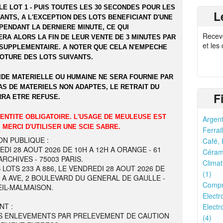
LE LOT 1 - PUIS TOUTES LES 30 SECONDES POUR LES
L
ANTS, A L'EXCEPTION DES LOTS BENEFICIANT D'UNE
PENDANT LA DERNIERE MINUTE, CE QUI
Recev
RA ALORS LA FIN DE LEUR VENTE DE 3 MINUTES PAR
et les
SUPPLEMENTAIRE. A NOTER QUE CELA N'EMPECHE
LOTURE DES LOTS SUIVANTS.
IDE MATERIELLE OU HUMAINE NE SERA FOURNIE PAR
AS DE MATERIELS NON ADAPTES, LE RETRAIT DU
F
RRA ETRE REFUSE.
DENTITE OBLIGATOIRE. L'USAGE DE MEULEUSE EST
Argent
 MERCI D'UTILISER UNE SCIE SABRE.
Ferrail
ON PUBLIQUE :
Café, 
EDI 28 AOUT 2026 DE 10H A 12H A ORANGE - 61
Cérami
RCHIVES - 75003 PARIS.
Climat
 LOTS 233 A 886, LE VENDREDI 28 AOUT 2026 DE
(1)
H A AVE, 2 BOULEVARD DU GENERAL DE GAULLE -
Compr
EIL-MALMAISON.
Electr
NT :
Electr
S ENLEVEMENTS PAR PRELEVEMENT DE CAUTION
(4)