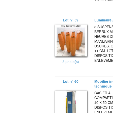
Lot n° 59
Luminaire /
8 SUSPEN
BERRUX M
HEURES DI
MANDARINE
USURES. 
11 CM. LO
DISPOSITI
ENLEVEMEN
3 photo(s)
Lot n° 60
Mobilier i
technique
CASIER A 
COMPARTIM
40 X 50 C
DISPOSITI
ENLEVEMEN