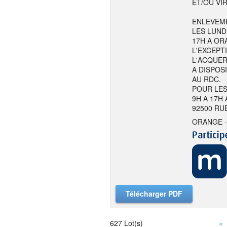
ET/OU VI
ENLEVEME
LES LUND
17H A ORA
L'EXCEPT
L'ACQUER
A DISPOS
AU RDC.
POUR LES
9H A 17H
92500 RU
ORANGE -
Télécharger PDF
627 Lot(s)
«