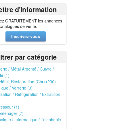
ettre d'information
ez GRATUITEMENT les annonces
 catalogues de vente.
Inscrivez-vous
iltrer par catégorie
erie / Métal Argenté / Cuivre /
le (1)
Hôtel, Restauration (Chr) (230)
que / Verrerie (3)
isation / Réfrigération / Extraction
esseur (1)
oménager (7)
onique / Informatique / Telephonie