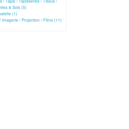
s / Tapis / Tapisseries / Tissus /
tes & Sols (5)
alette (1)
/ Imagerie / Projection / Films (11)