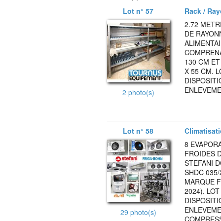
Lot n° 57
Rack / Ray
2.72 METR
DE RAYON
ALIMENTA
COMPRENAN
130 CM ET
X 55 CM. 
DISPOSITI
ENLEVEMEN
2 photo(s)
Lot n° 58
Climatisati
8 EVAPOR
FROIDES D
STEFANI D
SHDC 035/
MARQUE F
2024). LO
DISPOSITI
ENLEVEMEN
29 photo(s)
COMPRESS