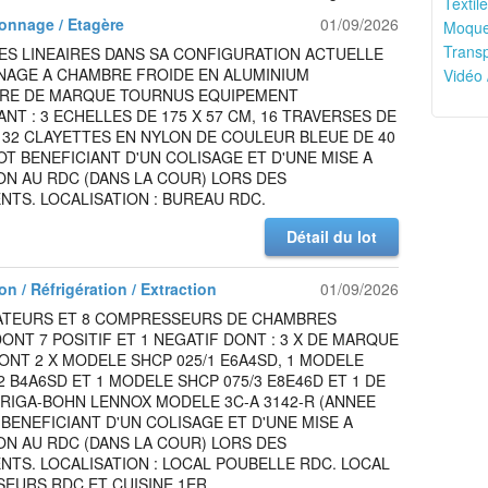
Textile
onnage / Etagère
01/09/2026
Moquet
Transp
ES LINEAIRES DANS SA CONFIGURATION ACTUELLE
NAGE A CHAMBRE FROIDE EN ALUMINIUM
Vidéo 
IRE DE MARQUE TOURNUS EQUIPEMENT
T : 3 ECHELLES DE 175 X 57 CM, 16 TRAVERSES DE
 32 CLAYETTES EN NYLON DE COULEUR BLEUE DE 40
LOT BENEFICIANT D'UN COLISAGE ET D'UNE MISE A
ON AU RDC (DANS LA COUR) LORS DES
TS. LOCALISATION : BUREAU RDC.
Détail du lot
on / Réfrigération / Extraction
01/09/2026
ATEURS ET 8 COMPRESSEURS DE CHAMBRES
ONT 7 POSITIF ET 1 NEGATIF DONT : 3 X DE MARQUE
ONT 2 X MODELE SHCP 025/1 E6A4SD, 1 MODELE
2 B4A6SD ET 1 MODELE SHCP 075/3 E8E46D ET 1 DE
RIGA-BOHN LENNOX MODELE 3C-A 3142-R (ANNEE
T BENEFICIANT D'UN COLISAGE ET D'UNE MISE A
ON AU RDC (DANS LA COUR) LORS DES
TS. LOCALISATION : LOCAL POUBELLE RDC. LOCAL
EURS RDC ET CUISINE 1ER.