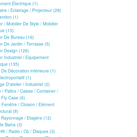
ment Électrique (1)
ire / Eclairage / Projecteur (28)
ntion (1)
er / Mobilier De Style / Mobilier
ue (13)
er De Bureau (16)
er De Jardin / Terrasse (5)
er Design (126)
er Industriel / Equipement
ique (135)
 De Décoration Intérieure (1)
lectroportatif (1)
ge D'atelier / Industriel (2)
e / Pallox / Caisse / Container /
 Fly Case (6)
/ Fenêtre / Cloison / Elément
ectural (8)
 Rayonnage / Etagère (12)
De Bains (3)
Hifi / Radio / Cb / Disques (3)