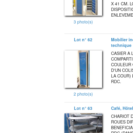
X 41 CM. 
DISPOSITI
ENLEVEMEN
3 photo(s)
Lot n° 62
Mobilier i
technique
CASIER A 
COMPARTI
COULEUR G
D'UN COLI
LA COUR) 
RDC.
2 photo(s)
Lot n° 63
Café, Hôte
CHARIOT D
ROUES DIR
BENEFICIA