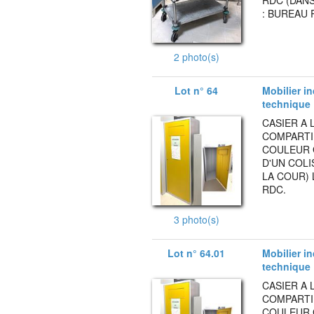
RDC (DANS
: BUREAU 
2 photo(s)
Lot n° 64
Mobilier i
technique
CASIER A 
COMPARTI
COULEUR G
D'UN COLI
LA COUR) 
RDC.
3 photo(s)
Lot n° 64.01
Mobilier i
technique
CASIER A 
COMPARTI
COULEUR G