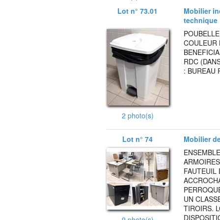
Lot n° 73.01
Mobilier i
technique
POUBELLE 
COULEUR B
BENEFICIA
RDC (DANS
: BUREAU 
2 photo(s)
Lot n° 74
Mobilier d
ENSEMBLE
ARMOIRES 
FAUTEUIL 
ACCROCHA
PERROQUET
UN CLASS
TIROIRS. 
DISPOSITI
9 photo(s)