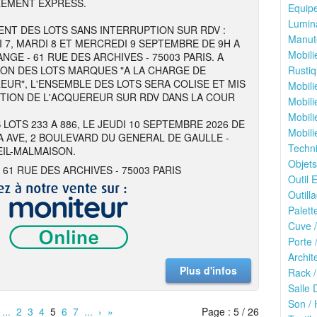
REMENT EXPRESS.
Equipe
Lumina
NT DES LOTS SANS INTERRUPTION SUR RDV :
Manute
I 7, MARDI 8 ET MERCREDI 9 SEPTEMBRE DE 9H A
Mobili
NGE - 61 RUE DES ARCHIVES - 75003 PARIS. A
ION DES LOTS MARQUES "A LA CHARGE DE
Rustiq
EUR", L'ENSEMBLE DES LOTS SERA COLISE ET MIS
Mobili
ITION DE L'ACQUEREUR SUR RDV DANS LA COUR
Mobili
Mobili
 LOTS 233 A 886, LE JEUDI 10 SEPTEMBRE 2026 DE
Mobili
 A AVE, 2 BOULEVARD DU GENERAL DE GAULLE -
Techn
EIL-MALMAISON.
Objets
 61 RUE DES ARCHIVES - 75003 PARIS
Outil E
Outilla
Palett
Cuve /
Porte 
Archit
Plus d'infos
Rack /
Salle 
Son / 
...
2
3
4
5
6
7
...
›
»
Page : 5 / 26