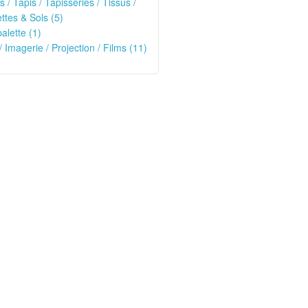
s / Tapis / Tapisseries / Tissus /
tes & Sols (5)
alette (1)
/ Imagerie / Projection / Films (11)