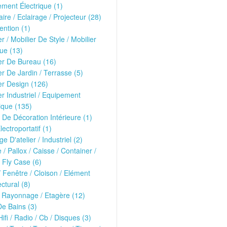
ment Électrique (1)
ire / Eclairage / Projecteur (28)
ntion (1)
er / Mobilier De Style / Mobilier
ue (13)
er De Bureau (16)
er De Jardin / Terrasse (5)
er Design (126)
er Industriel / Equipement
ique (135)
 De Décoration Intérieure (1)
lectroportatif (1)
ge D'atelier / Industriel (2)
e / Pallox / Caisse / Container /
 Fly Case (6)
/ Fenêtre / Cloison / Elément
ectural (8)
 Rayonnage / Etagère (12)
De Bains (3)
Hifi / Radio / Cb / Disques (3)