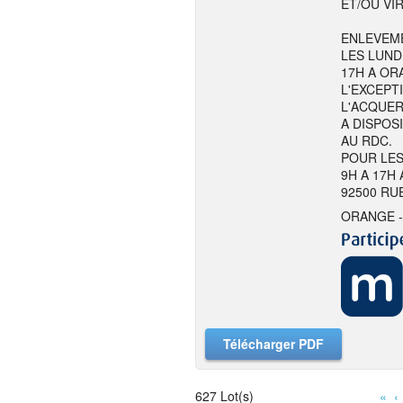
ET/OU VI
ENLEVEME
LES LUND
17H A ORA
L'EXCEPT
L'ACQUER
A DISPOS
AU RDC.
POUR LES
9H A 17H
92500 RU
ORANGE -
Télécharger PDF
627 Lot(s)
«
‹