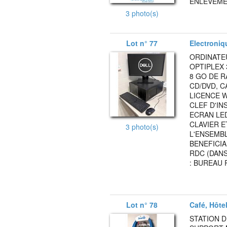
ENLEVEMEN
3 photo(s)
Lot n° 77
Electroniq
ORDINATE
OPTIPLEX 
8 GO DE R
CD/DVD, C
LICENCE 
CLEF D'IN
ECRAN LE
CLAVIER E
3 photo(s)
L'ENSEMBL
BENEFICIA
RDC (DANS
: BUREAU 
Lot n° 78
Café, Hôte
STATION 