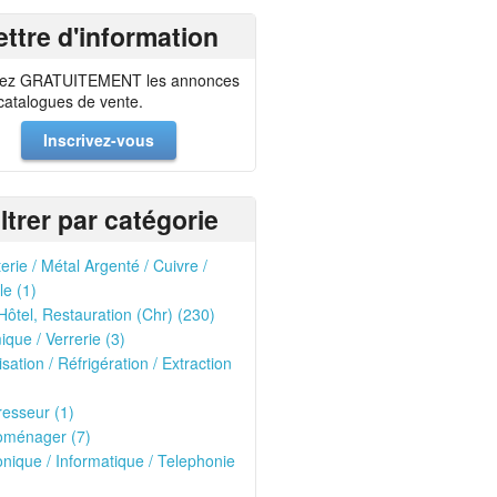
ettre d'information
ez GRATUITEMENT les annonces
 catalogues de vente.
Inscrivez-vous
iltrer par catégorie
erie / Métal Argenté / Cuivre /
le (1)
Hôtel, Restauration (Chr) (230)
que / Verrerie (3)
isation / Réfrigération / Extraction
esseur (1)
oménager (7)
onique / Informatique / Telephonie