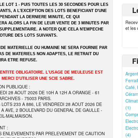
LE LOT 1 - PUIS TOUTES LES 30 SECONDES POUR LES
L
ANTS, A L'EXCEPTION DES LOTS BENEFICIANT D'UNE
PENDANT LA DERNIERE MINUTE, CE QUI
Recev
RA ALORS LA FIN DE LEUR VENTE DE 3 MINUTES PAR
et les
SUPPLEMENTAIRE. A NOTER QUE CELA N'EMPECHE
LOTURE DES LOTS SUIVANTS.
IDE MATERIELLE OU HUMAINE NE SERA FOURNIE PAR
AS DE MATERIELS NON ADAPTES, LE RETRAIT DU
F
RRA ETRE REFUSE.
DENTITE OBLIGATOIRE. L'USAGE DE MEULEUSE EST
Argent
 MERCI D'UTILISER UNE SCIE SABRE.
Ferrail
ON PUBLIQUE :
Café, 
EDI 28 AOUT 2026 DE 10H A 12H A ORANGE - 61
Cérami
RCHIVES - 75003 PARIS.
Climat
 LOTS 233 A 886, LE VENDREDI 28 AOUT 2026 DE
(1)
H A AVE, 2 BOULEVARD DU GENERAL DE GAULLE -
Compr
EIL-MALMAISON.
Electr
NT :
Electr
S ENLEVEMENTS PAR PRELEVEMENT DE CAUTION
(4)